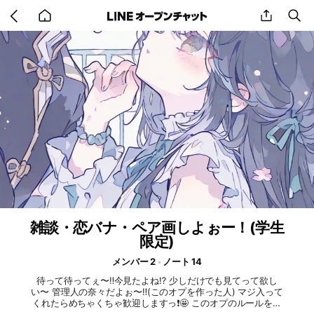
Go
share
se
back
to
home
雑談・恋バナ・ペア画しよぉー！(学生
限定)
メンバー 2
ノート 14
待って待ってぇ〜‼️今見たよね⁉️ 少しだけでも見てって欲し
い〜 管理人の奈々だよぉ〜‼️(このオプを作った人) マジ入って
くれたらめちゃくちゃ歓迎しますっ❗️🤩 このオプのルールを説