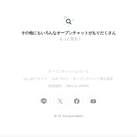
明するね🌟 ここではみんながペア画したり雑談したりして ワ
イワイするところですっ❣️ 今入ったら‼️なんとなんと…大古参‼️
是非入ってみて欲しいなぁ〜✨️ 沢山浮上してくれたら副官あげ
るかも…⁉️ 👇🏻 〜ルール〜 👇🏻 📌 ｰ 🙅🏻‍♀️(ばつ)なこと ｰ 📌 下ネ
タ/暴言/喧嘩/荒らし/他の人が不快に思うこと 副官くれくれ/出
会い厨/初期アイコン 悪口/陰口/学生以外 (入った時が学生であ
れば大丈夫っ‼️) 即抜け/無言抜け 📌 ｰ 🙆🏻‍♀️️(まる)なこと ｰ 📌 雑
その他にもいろんなオープンチャットがもりだくさん
談/ペア画/ライト/みんなと仲良く(是非) 今はこんな感じ‼️ ちょ
もっと見る
っとルール厳しめなのかも…❓ でもみんなで楽しくするためだ
と思って欲しい‼️ 📌 ｰ ✅チェック欄✅ ｰ 📌 ✔︎︎︎︎みんなが安心出来
るオプ ✔︎︎︎︎みんなが楽しく話せるオプ ✔︎︎︎︎みんなが平等に仲良く
出来るオプ ✔︎︎︎︎嫌な気持ちにならないオプ ✔︎︎︎︎古参・新規(上下関
係なし)に話せるオプ ✔︎︎︎︎気軽に入れるオプ 私はこんなオプに出
来たらいいなと思って 動いていきたいと思いますっ‼️ ライトい
っぱい開きたいし、賑やかにさせたいっ❣️ (歌枠とかめっちゃ
(Open
オープンチャットについて
やりたい‼️) 📌 ｰ 求めてる人 ｰ 📌 今見てるそこのあなた🫵🏻🫵
in
🏻 激求…ノリいい/フレンドリー/ルール守れる🥹✨️ リア充で
(Open
(Open
(Open
はじめてガイド
公式ブログ
オープンチャット禁止規定
も、非リアでも大歓迎😽‪💕︎︎ ここまで見たら入ろ😊(圧) おっ
a
in
in
in
(Open
(Open
利用規約
Yahoo! JAPAN
と、怖がらせちゃうとこだったw 入ってみたら分かるけど私そ
new
a
a
a
in
in
んな怖くないよ⁉️w だから気軽に入って欲しいなぁ〜❗️ 創設
window)
Go
new
Go
new
Go
Go
new
日…2026年5月31日(日) #ペア画 #雑談 #学生限定 #学生 #中
a
a
学生 #高校生 #大学生 #恋バナ #歌枠 #ライト #暇人 #10代 #
to
window)
to
window)
to
to
window)
new
new
リア充 #非リア #カップル #ネッ友
Line
X
Facebook
Youtube
window)
window)
(Open
(Open
(Open
(Open
© LY Corporation
in
in
in
in
a
a
a
a
new
new
new
new