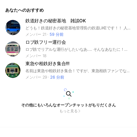
空鉄道#鉄道 #空想鉄道 #撮り鉄 #乗り鉄 #鉄道模型 #空想バス
#空想飛行機 #JR #私鉄 #阪急 #阪神 #京阪 #新幹線
あなたへのおすすめ
鉄道好きの秘密基地 雑談OK
どうも！鉄道好きの秘密基地管理長の鉄道LiKEです！！ 人数が少ないので少数対1でのディープな会話が楽しめます！！ よくイベントを行うのである程度楽しめると思います！！ そこの君！🫵(◉ω◉)是非参加しないかい？ #鉄道 #電車 #鉄道路線 #鉄道オープンチャット #鉄道オプ #jr
メンバー 21
59 分前
ロブ鉄フリー運行会
ロブ鉄でリアルな運行がしたいなあ.... そんなあなたに！！！ このオプチャでは"月何回でも！" "誰でも"運行会を開くことができます！！ 是非ご参加ください！
メンバー 18
東急や相鉄好き集合!!!
名前は東急や相鉄好き集合！ですが、東急相鉄ファンでなくても大歓迎！東急相鉄以外の話も大歓迎！ みんなで、趣味を語り合いましょう！
メンバー 29
26 分前
その他にもいろんなオープンチャットがもりだくさん
もっと見る