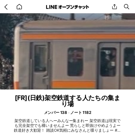
Go
share
se
back
to
home
[FR](日鉄)架空鉄道する人たちの集ま
り場
メンバー 138
ノート 1182
架空鉄道している人へーみんなー集まれー 架空鉄道は現実で
も完全架空でも構いませんよー 荒らしと即抜けやめようよー
鉄道好き大歓迎！ 雑談OK気軽にみなさんと喋りましょー #架