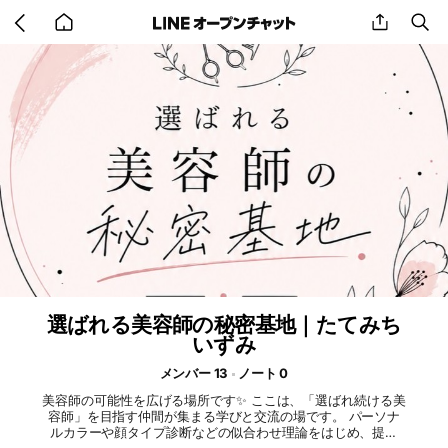
Go
share
se
back
to
home
選ばれる美容師の秘密基地｜たてみち
いずみ
メンバー 13
ノート 0
美容師の可能性を広げる場所です✨ ここは、「選ばれ続ける美
容師」を目指す仲間が集まる学びと交流の場です。 パーソナ
ルカラーや顔タイプ診断などの似合わせ理論をはじめ、提案