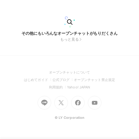
力・デザイン力・SNS・ブランディングなど、美容師としての
価値を高めるヒントを発信していきます。 セミナーや勉強会
の情報もこちらで配信していきます！ 一緒に学び、成長しな
がら、 お客様に選ばれ続ける美容師を目指しましょう😊
その他にもいろんなオープンチャットがもりだくさん
もっと見る
(Open
オープンチャットについて
in
(Open
(Open
(Open
はじめてガイド
公式ブログ
オープンチャット禁止規定
a
in
in
in
(Open
(Open
利用規約
Yahoo! JAPAN
new
a
a
a
in
in
window)
Go
new
Go
new
Go
Go
new
a
a
to
window)
to
window)
to
to
window)
new
new
Line
X
Facebook
Youtube
window)
window)
(Open
(Open
(Open
(Open
© LY Corporation
in
in
in
in
a
a
a
a
new
new
new
new