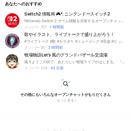
あなたへのおすすめ
M専 オプチャの宣伝 どちらもOK！ 入退室はご自由に！ あつ
森の通信OK！ 年齢制限なし！ あつ森をプレイしていない方で
も参加OK！ お知らせ📢人数上限解放！ 相談があったら，私に
Switch2 情報局 🎮*. ニンテンドースイッチ2
相談してください！何でも聞きます👍🏻👍🏻👍🏻 入ったら大事なノ
Nintendo Switch 2 ゲーム情報を共有するオープンチャットです！ おすすめ、新作、レビューなど、Switch関連の話題で盛り上がりましょう！ #Switch2 #Switch #スイッチ #ゲーム #攻略 #雑談 #募集 #フレンド #Nintendo #任天堂 #あつ森 #桃鉄 #ピクミン #スプラトゥーン #ポケモン #マリオ #オンライン #マリオ #マルチ #ゼルダ #ニンテンドー #ニンテンドーダイレクト #ニンダイ
ートを見て！！！！ください！！！！ ライブトークしてま
す！よかったら参加してね 説明を最後まで見てくれてありが
メンバー 757
1 時間前
とう！ このオープンチャットが気になるあなた、ぜひ気軽に
歌やイラスト、ライブトークで盛り上がろう！
参加してみてね！ 設立日2022年9月19日（月曜日） ＃あつ森
#あつまれどうぶつの森#どうぶつの森ポケットキャンプ#ポケ
#ライブトーク #歌 #カラオケ #ミュージック #音楽 #ヒップホップ #演歌 #歌謡曲 #ライブトーク #うた #新曲
ットキャンプ#フレンド＃フレンド募集#スマホゲーム#ゲーム
メンバー 95
3 時間前
#スマホ#どうぶつの森##任天堂#Nintendo#Nintendo Switch
牧場物語Let’s 風のグランドバザール交流場
#とび森#まち森#おい森#どう森#最高#攻略#キャラ#キャラク
ター#どうぶつ#動物#クラフト#クラフト素材#バザー#フレン
風そよぐこの街で、あたらしい牧場ライフがはじまる。 『牧場物語 Let’s！風のグランドバザール』は、2008年に発売された『牧場物語 ようこそ！風のバザールへ』を原作とした「牧場物語」シリーズ最新作です。 本作の舞台はさわやかな風が吹く山あい、週に一度のバザールだけが取り柄の寂びれた町「そよかぜタウン」。あなたはこの町のはずれにある牧場に移住し、動物や作物のお世話することで牧場経営をするかたわら、町の様々な住人たちとの交流を通じてもうひとつの人生をおくることに。 これから牧場物語を始める方大歓迎！管理者も約20年ぶりに始めます！是非交流しましょう！
ドバザー#キャンピングカー#情報#化石#通信#インターネット
メンバー 234
43 分前
#いろいろ#初心者#中級者#上級者#達人#参加してね#参加#み
んな#交流#雑談#なんでも#オプ#オプチャ#オープンチャット
#ライブトーク
その他にもいろんなオープンチャットがもりだくさん
もっと見る