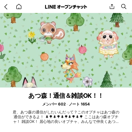
Go
share
se
back
to
home
あつ森！通信＆雑談OK！！
メンバー 602
ノート 1654
君、あつ森の通信がしたいんだって？このオプチャはあつ森の
通信ができるよ！ 🌲🌳🌲🌳🌲🌳🌲🌳🌲🌳 ここはあつ森オプチ
ャ！ 雑談OK！ 居心地の良いオプチャ、みんなで仲良くあつ森
を楽しめるまさに最高なオプチャだよ！ 管理人のまるたんは
みなさんに心地よい雰囲気で楽しめるように運営するよー RO