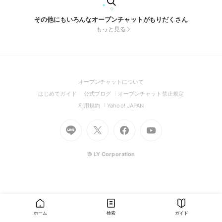
その他にもいろんなオープンチャットがもりだくさん
もっと見る
(Open
オープンチャットについて
in
(Open
(Open
(Open
はじめてガイド
公式ブログ
オープンチャット禁止規定
a
in
in
in
(Open
(Open
利用規約
Yahoo! JAPAN
new
a
a
a
in
in
window)
Go
new
Go
new
Go
Go
new
a
a
to
window)
to
window)
to
to
window)
new
new
Line
X
Facebook
Youtube
window)
window)
(Open
(Open
(Open
(Open
© LY Corporation
in
in
in
in
a
a
a
a
new
new
new
new
window)
window)
window)
window)
ホーム
検索
ガイド