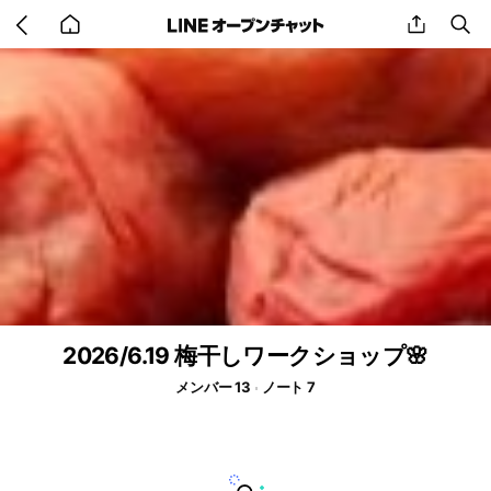
Go
share
se
back
to
home
2026/6.19 梅干しワークショップ🌸
メンバー 13
ノート 7