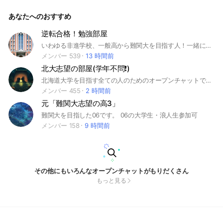
です #春から都留文大 #都留文科大学 #2026年度 #新入生 #合
格 #履修 #文学部 #教養学部
あなたへのおすすめ
逆転合格！勉強部屋
いわゆる非進学校、一般高から難関大を目指す人！一緒に勉強しませんか？ 今まで頑張ってこなかった…どうしても○○大学に行きたい…。厳しい受験勉強に心が折れそうになることもありますよね。この部屋は、そんな人のモチベーションを保つための部屋です。 現役難関大生の方も大歓迎！後輩のためにアドバイスお願いします！ 常に「未来の自分」を意識することで、普段の行動を変えていきましょう！ #合格 #逆転合格 #難関私立 #慶應義塾大学 #早稲田大学 #上智大学 #早慶上理 #MARCH #明治大学 #青山学院大学 #立教 #中央大学 #法政大学 #関関同立 #関西学院大学 #関西大学 #同志社大学 #立命館大学 #日東駒専 #日本大学 #東洋大学 #駒澤大学 #専修大学 #産近甲龍 #京都産業大学 #近畿大学 #甲南大学 #龍谷大学 ＃旧帝大 #東京大学 #京都大学 #大阪大学 #九州大学 #名古屋大学 ＃東北大学 ＃北海道大学 #難関国立 #神戸大学 #横浜国立大学 ＃一橋大学 文系でよろしく！
メンバー 539
13 時間前
北大志望の部屋(学年不問❗️)
北海道大学を目指す全ての人のためのオープンチャットです❗️ #勉強 #受験 #北海道大 #北大 #北海道 #大学受験
メンバー 455
2 時間前
元「難関大志望の高3」
難関大を目指した06です。 06の大学生・浪人生参加可
メンバー 158
9 時間前
その他にもいろんなオープンチャットがもりだくさん
もっと見る