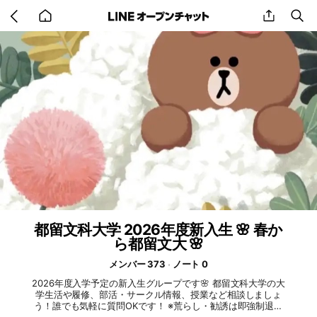
Go
share
se
back
to
home
都留文科大学 2026年度新入生 🌸 春か
ら都留文大 🌸
メンバー 373
ノート 0
2026年度入学予定の新入生グループです🌸 都留文科大学の大
学生活や履修、部活・サークル情報、授業など相談しましょ
う！誰でも気軽に質問OKです！ ※荒らし・勧誘は即強制退会