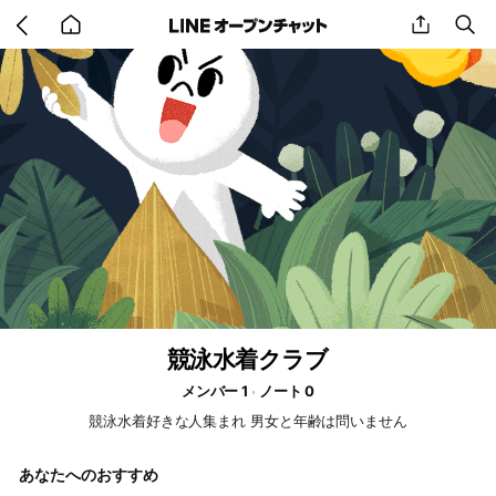
Go
share
se
back
to
home
競泳水着クラブ
メンバー 1
ノート 0
競泳水着好きな人集まれ 男女と年齢は問いません
あなたへのおすすめ