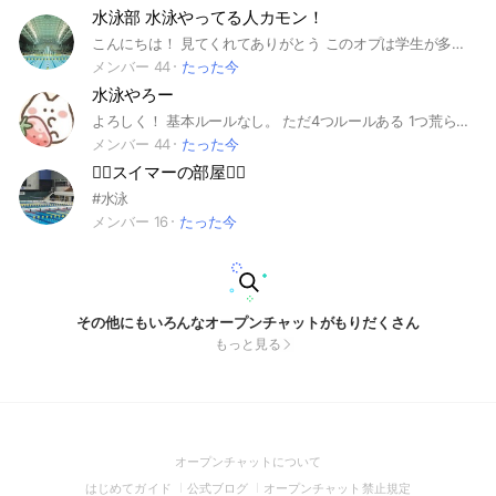
水泳部 水泳やってる人カモン！
こんにちは！ 見てくれてありがとう このオプは学生が多めのオプだよ 男子も女子も大歓迎！ 興味があったら入ってみてね 〈注意〉水着見せてなどの発言があった場合は蹴らせてもらいます また即抜けした場合は再参加禁止となり、2度とこのオプに参加できなくなるので気をつけてください 他にもルールがあるから入ったら大事なノートから確認してね ルールを守って楽しもー！ 水着見せてとかなしだよ？ #競泳#水泳#水泳部#雑談#恋バナ#男子#女子
メンバー 44
たった今
水泳やろー
よろしく！ 基本ルールなし。 ただ4つルールある 1つ荒らさない ２つ大事なノートの確認 3つ自己紹介をする 4下ネタを言わない 少人数で楽しく水泳について語れるよ！ いい人いっぱいいるから是非是非入ってねー 水泳で習い事とかしてない人でもプールが好きだって言う人でも全然誰でも大歓迎！！！ 雑談、恋バナやってます！！ 感動した名言はノートに載せます！ #水泳 #プール #雑談 #恋バナ #名言
メンバー 44
たった今
🏊‍♂️スイマーの部屋🏊‍♂️
#水泳
メンバー 16
たった今
その他にもいろんなオープンチャットがもりだくさん
もっと見る
(Open
オープンチャットについて
in
(Open
(Open
(Open
はじめてガイド
公式ブログ
オープンチャット禁止規定