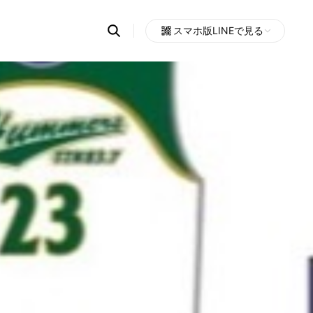
Search
スマホ版LINEで見る
OpenChats
Open
or
search
messages
area