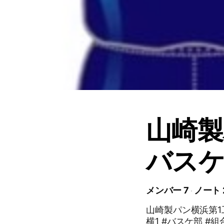
山崎製
バスケ
メンバー 7
ノート 
山崎製パン横浜第1工場
横1 #バスケ部 #