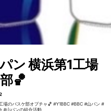
パン 横浜第1工場
部🏀
2
のバスケ部オプチャ🏀 #Y1BBC #BBC #山パン #
組合 #山パンの組合活動