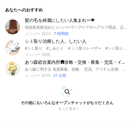
が、作りました🌷 技術のこと、経営のこと、働き方のこと。
日々のリアルな学びや気づきを、 あたたかく共有しています
あなたへのおすすめ
☺️ この自習室では、 「安心して話せる環境」をとても大切に
しています🤍 そのため、 ご参加にあたっては 📝 実名 🏷 実サ
ロン名（勤務の方は勤務形態） 📍 活動エリア を公開した上
髪の毛を綺麗にしたい人集まれー💗
で、ご参加いただいています。 どこの誰か分からない状態で
現役美容師含めたメンバーでヘアケアやヘアケア用品、正しい毛髪知識や、知って得する豆知識、ヘアスタイルのご相談や口コミなど共有できる環境です！
はなく、 顔が見え、背景が分かる関係だからこそ、 信頼関係
が生まれ、 安心して言葉を交わせる場になります✨ ──────
メンバー 2832
7 時間前
─────── 【ご入室にあたってのお願い】 ────────────
シミ取り治療した人、したい人
─ 入室時に表示される設問には、 以下の項目を必ずご記入く
ださい👇 ・実名 ・実サロン名（勤務の方は勤務形態） ・活動
#シミ取り #しみとり ＃シミ取りレーザー #シミ取り治療 ＃シミケア
エリア ※上記の記載がない場合は、 大変申し訳ありませんが
メンバー 1968
入室許可ができません🙇‍♀️ あらかじめご了承ください。 ────
あつ森総合案内所🛖攻略・交換・募集・交流・イベント・質問
───────── 📅 毎週火曜日 21:00〜 Zoomでオンライン自習
室を開催しています✨ （参加の仕方は自由／📷 顔出し必須）
あつ森に関する 友達募集、攻略、 交流、アイテム交換、 企画イベント、質問など、 総合的な情報共有を中心とした ルームになります。 仲間と楽しく会話して あつ森ライフを深めよう！ 大事なノートを 御一読ください😉 #あつまれどうぶつの森 #どうぶつの森 #あつ森 #動物の森 #動物 #Switch #スイッチ #ゲーム #攻略 #情報 #交換 #募集 #DIY #交流 #通信 #住民 #島 #レシピ #マイデザイン #夢番地 #マリオ #家具 #フレンド #サンリオ #マルチ募集 #ニンダイ #アプデ #どう森 #アイテム #雑談 #任天堂 #ダイレクト #ハッピーホーム #ハッピーホームパラダイス #イラスト #おさわり #ハピパラ #ハピモリ #ハピ森
安心できる環境の中で、 仲間とともに、少しずつ前へ🌱 あな
メンバー 5010
21 分前
たのご参加を、 楽しみにお待ちしています🥰
その他にもいろんなオープンチャットがもりだくさん
もっと見る