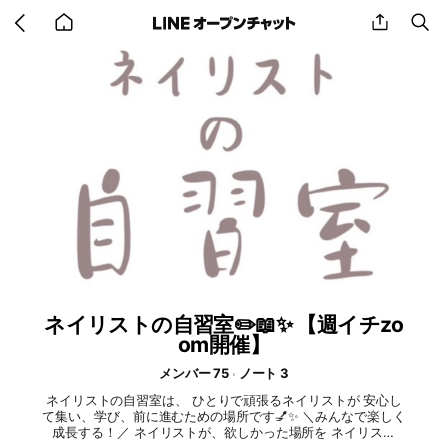
Go
share
se
back
to
home
ネイリストの自習室✏️📖✨ 【週イチzo
om開催】
メンバー 75
ノート 3
ネイリストの自習室は、 ひとりで頑張るネイリストが 安心し
て集い、学び、前に進むための場所です💅✨ ＼みんなで楽しく
成長する！／ ネイリストが、欲しかった場所を ネイリスト