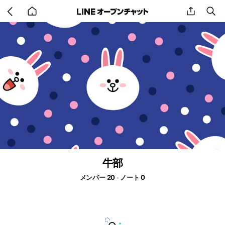
Go
share
se
back
to
home
牛部
メンバー 20
ノート 0