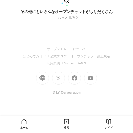
その他にもいろんなオープンチャットがもりだくさん
もっと見る
(Open
オープンチャットについて
in
(Open
(Open
(Open
はじめてガイド
公式ブログ
オープンチャット禁止規定
a
in
in
in
(Open
(Open
利用規約
Yahoo! JAPAN
new
a
a
a
in
in
window)
Go
new
Go
new
Go
Go
new
a
a
to
window)
to
window)
to
to
window)
new
new
Line
X
Facebook
Youtube
window)
window)
(Open
(Open
(Open
(Open
© LY Corporation
in
in
in
in
a
a
a
a
new
new
new
new
window)
window)
window)
window)
ホーム
検索
ガイド