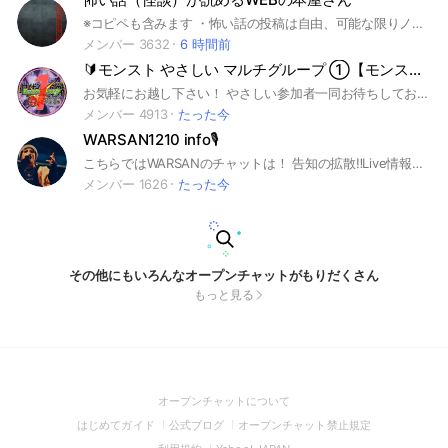
※コピペも含みます ・怖い話の投稿は自由、可能な限りノートにも貼ってください ・感想や質問はノートのコメント欄にお願いします ・雑談はNG これは！というネタがあれば、みなさんの体験談、コピペなんでもどうぞ。
メンバー 3632
6 時間前
🔰モンスト やさしい マルチグループ ①【モンスターストライク】
お気軽にお越し下さい！ やさしい参加者一同お待ちしております。 #サカモトデイズ コラボを全力でやります。 モンストマルチ用グループとなります。 初心者さんのサポートを行っております。 その他、メダル、神殿専用系列グループがあります。 #呪術廻戦 #フリーレン #チョイスガチャ #マルチガチャ #コイン #遊戯王 #モンスターストライク #モンスト #もんすと #コラボ #こらぼ #運極 #モンストの日 #ガンダム #超究極 #DNA #大規模 #最大 #初心者 #初心者歓迎 #コイン #オラコイン #守護獣 #絆のカケラ #超究極 #マルチ募集 #XFLAG #エックスフラッグ #フラパ #秘海 #秘海の冒険船
メンバー 4913
たった今
WARSAN1210 info🎙
こちらではWARSANのチャットは！ 告知の拡散‼️Live情報‼️配信Live‼️ WARSANに関する情報をいち早くお届けする場所です✨
メンバー 1626
たった今
その他にもいろんなオープンチャットがもりだくさん
もっと見る
(Open
オープンチャットについて
in
(Open
(Open
(Open
はじめてガイド
公式ブログ
オープンチャット禁止規定
a
in
in
in