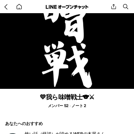
Go
share
se
back
to
home
💛我ら味噌戦士🐨⚔️
メンバー 52
ノート 2
あなたへのおすすめ
怖い話（怪談）が読めるWEBの本屋さん