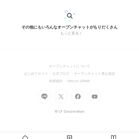
その他にもいろんなオープンチャットがもりだくさん
もっと見る
(Open
オープンチャットについて
in
(Open
(Open
(Open
はじめてガイド
公式ブログ
オープンチャット禁止規定
a
in
in
in
(Open
(Open
利用規約
Yahoo! JAPAN
new
a
a
a
in
in
window)
Go
new
Go
new
Go
Go
new
a
a
to
window)
to
window)
to
to
window)
new
new
Line
X
Facebook
Youtube
window)
window)
(Open
(Open
(Open
(Open
© LY Corporation
in
in
in
in
a
a
a
a
new
new
new
new
window)
window)
window)
window)