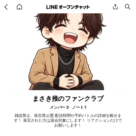
Go
share
se
back
to
home
まさき推のファンクラブ
メンバー 3
ノート 1
雑談禁止、発言禁止🈲 配信時間や予約バトルの詳細を載せま
す！ 発言された方は退会対象にします！ リアクションだけで
お願いします！