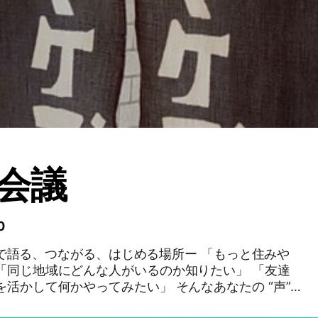
I会議
0
「同じ地域にどんな人がいるのか知りたい」 「友達
て何かやってみたい」 そんなあなたの “声”
や “想い” を、地域のみんなで持ち寄る場、 それが izumi会議 です。