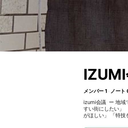
IZUM
メンバー 1
ノート 
izumi会議 ー 地域で語る、つながる、はじめる場所ー 「もっと住みや
すい街にしたい」 
がほしい」 「特技を活かし