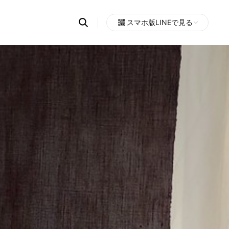
Search
スマホ版LINEで見る
OpenChats
Open
or
search
messages
area