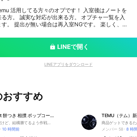
emu 活用してる方々のオプです！ 入室後はノートを
 誠実な対応が出来る方。 オプチャ一覧を入
。 提出が無い場合は再入室NGです。 楽しく、安
しょう♪
LINEで開く
LINEアプリをダウンロード
のおすすめ
TikTokLight 餅つき 相撲 ポップコーン 招き猫タップタップ
TEMU（テム）
リアル重視だけど、結構勝てるよう作戦を立て情報共有する事を目的にしています😊
10 時間前
メンバー 58
8 時