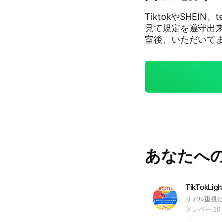
TiktokやSHEIN、t
見て規定を遵守出来る方。
室後、いただいてます
全にやっていきま
あなたへ
メンバー 26