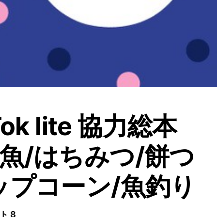
ok lite 協力総本
魚/はちみつ/餅つ
ップコーン/魚釣り
ト 8