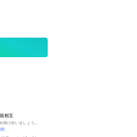
新規相互
商品ゲットできるため助け合いましょう〜 通報なし❌です！気楽にいきましょう♪
間前