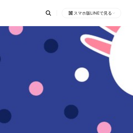
Search
スマホ版LINEで見る
OpenChats
Open
or
search
messages
area