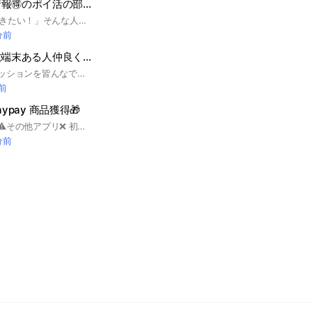
【ポイ活】お得情報🉐のポイ活の部屋 ポイ活初心者OK！毎月5,000円得する裏ワザ共有🏡【タダ活】
「もっとおトクに生きたい！」そんな人のためのポイ活部屋です🎶 ・楽天、dポイント、PayPayなどのキャンペーン速報や銀行口座開設キャンペーン、暗号資産口座開設キャンペーン等も🎁 ・今月の“即ポチ”案件情報 ・初心者OK！ 「ポイ活って何？」と言う方も参加してください😸 ・実際に月5,000円以上得してる人のリアルなやり方も 面倒なルールなし・雑談もOK！ お得に生きたい人は、まずここに入ってください🎁 お得な情報・ポイ活・タダ活・紹介コード・招待コードをシェアし合いましょう🎶 #ポイ活 #タダ活 #お得情報 #紹介コード #招待コード #紹介 #招待 #金欠 #金欠回避 #節約 #メルカリ #paypay #ウィンチケット #相互
分前
TEMU.SHEIN複数端末ある人仲良く相互しよう
TEMU・SHEINのミッションを皆んなで仲良く相互するオプです。協力できる方のみ参加して下さい😊
分前
aypay 商品獲得🎁
TEMU、SHEINのみ⚠️その他アプリ❌️ 初心者さん歓迎❦ #temu#paypay#初心者#無料ギフト#魔法ラビット#ファームランド#SHEIN#マネーツリー#ジャックポット#フリップ#育ててにゃんこ
分前