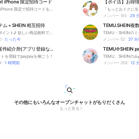
ight iPhone 限定招待コード
TikTok Light iPhone 限定で招待コードを張ってくれたら踏みます。 毎日TikTok Lightを見てる方、限定です。
メンバー 165
29 
 テム ⋆ SHEIN 相互招待
テムPayPayポイント♪ 欲しい商品無料でɢᴇᴛ🎁 #TEMU #SHEIN アプリの無料ギフト 皆で協力してイベントクリアを目指しましょう🍀 ́-‬ #ファームランド #魔法ラビット #PayPayキャンペーン #ペイペイ #PayPal #フリップ #10ギフ #マネーツリー #ジャックポット # QUOpay #育ててニャンコ #シーイン #新規 #TikTok #ポイ活
0
たった今
メンバー 52
37 
🔰paypay案件紹介所(アプリ登録など)
TEMU✣SHEIN p
トを登録でpaypayを稼ごう！
4
1 時間前
メンバー 268
12 
その他にもいろんなオープンチャットがもりだくさん
もっと見る