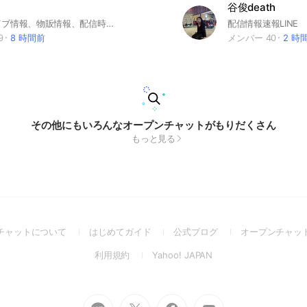
谷俊death
横川翔のライブ情報、物販情報、配信時間など先行で色んな情報をお伝えします！
配信情報速報LINE
9
8 時間前
メンバー 40
2 時
その他にもいろんなオープンチャットがもりだくさん
もっと見る
(Open
(Open
(Open
チャットについて
はじめてガイド
公式ブログ
オープンチャッ
in
in
in
(Open
(Open
利用規約
Yahoo! JAPAN
a
a
a
in
in
new
new
new
a
a
window)
window)
window)
new
new
Go
Go
Go
Go