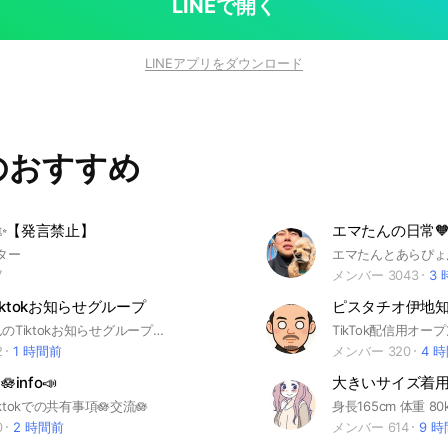
LINEで開く
LINEアプリをダウンロード
のおすすめ
🧈✨【発言禁止】
エマたんの日常
ベター
7
メンバー 3043
3
ktokお知らせグループ
きくりんさんのTiktokお知らせグループです！
2
1 時間前
メンバー 320
4 
info📣
大きいサイズ着
iktokでの共有事項🪷交流🪷
0
2 時間前
メンバー 614
9 