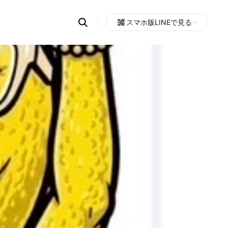
Search
スマホ版LINEで見る
OpenChats
Open
or
search
messages
area