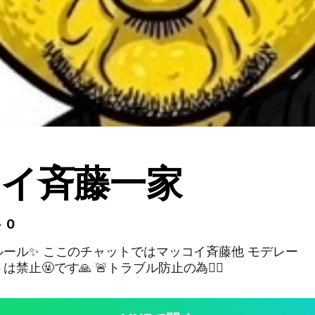
イ斉藤一家
 0
ール✨ ここのチャットではマッコイ斉藤他 モデレー
止🤬です🙏 🚨トラブル防止の為🙇‍♂️