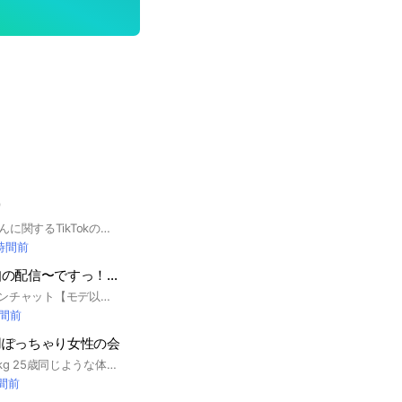

エマたんとあらぴょんに関するTikTokの情報を共有していきます😃🧡
 時間前
ピスタチオ伊地知の配信〜ですっ！なんのっ🙄🥸
TikTok配信用オープンチャット【モデ以外発言禁止】
時間前
用ぽっちゃり女性の会
身長165cm 体重 80kg 25歳同じような体型の方とファッション、ダイエット、生活のあれこれなど共有できたら楽しいなと思って作ってみました。どこで服買ってるよーとか、何したら痩せた！など💕一緒に情報交換出来たら嬉しいです☺️ゆるーくダイエットも頑張ってるのでそちらも励ましあえたらと思います(笑) ⚠️男子禁制です。 ⚠️こちらではプラスサイズ(3L以上)着用の方をぽっちゃり女性と定義しております！普通体型の方は退出いただく場合がございます。(6/12以前からいらっしゃるぽっちゃりさんは大丈夫です)⚠️ #ダイエット #プラスサイズ #ぽっちゃり #でぶ #痩せる #ファッション
時間前