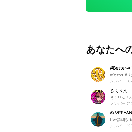
あなたへ
#Better
#Better #
メンバー 18
きくりんTi
メンバー 21
🪷MEEYAN
Live詳細やt
メンバー 12