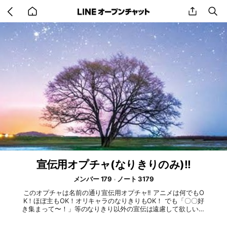
Go
share
se
back
to
home
宣伝用オプチャ(なりきりのみ)!!
メンバー 179
ノート 3179
このオプチャは名前の通り宣伝用オプチャ!! アニメは何でもO
K！ほぼ主もOK！オリキャラのなりきりもOK！ でも「〇〇好
き集まって〜！」等のなりきり以外の宣伝は遠慮して欲しいで
す、ごめんなさい🙇‍♂️💦 なりきり以外の宣伝とみなしたらすぐ
に削除、または強制退会となりますのでご了承ください なり