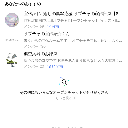
あなたへのおすすめ
きりの宣伝したい人は大歓迎！ 是非入って沢山宣伝してね！
🛑ストップ🛑 参加後すぐに宣伝可能ですが、 宣伝の前に ◎大
事なノートの確認 グッドを押してから宣伝してください ⚠️承
宣伝/相互 癒しの集客応援 オプチャの宣伝部屋【STELLA】
認する上での注意⚠️ ↓↓↓↓↓↓↓↓↓ ※承認の質問に対し、
♯宣伝♯拡散♯相互♯オプチャ♯オ―プンチャット♯イラスト♯雑談♯楽しく♯初心者歓迎♯上級者向き♯ROM専OK♯ライブトーク宣伝♯告知♯STELLA♯ステラ♯ライブトーク告知可
"オプを探しに来た"等の理由が ある方々は、その理由述べて
頂ければ承認します！！ ※承認の質問に対し、 『はい』『なり
メンバー 59
17 分前
きり』と回答した 場合、承認しない可能性があります 『オリ
オプチャの宣伝紹介くん
キャラ恋愛』 『東リべ也』『実況者nrkr』 と、上記のように
略して回答する もしくは、下記のように 界隈呑みで回答され
古くからの宣伝ルームです！ オプチャを宣伝、紹介しよう！ #宣伝 #紹介 #宣伝し放題
ても大丈夫です! 『オリキャラのなりきり』 『アニメのなりき
メンバー 130
り』 ◎要約 承認側がある程度把握出来る 回答であれば、大丈
架空兵器のお部屋
夫です！ ⚠️注意⚠️ 把握出来ない場合は1度蹴らせて頂きます ※
入ったらすぐに大事なノートの確認お願いします🙇‍♀️🙏 ⚠️承認
架空兵器の部屋です 兵器をあんまり知らない人も大歓迎！ アドバイスを求めるも、雑談するもよし ロマンを追い求めましょう！
の際、主の時間が無く遅れてしまう事があります 最善を尽く
メンバー 23
18 時間前
その他にもいろんなオープンチャットがもりだくさん
もっと見る