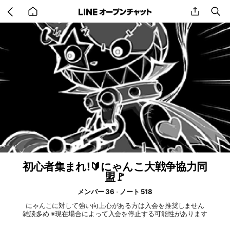
Go
share
se
back
to
home
初心者集まれ!🔰にゃんこ大戦争協力同
盟🚩
メンバー 36
ノート 518
にゃんこに対して強い向上心がある方は入会を推奨しません
雑談多め ※現在場合によって入会を停止する可能性があります