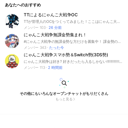
あなたへのおすすめ
TTによるにゃんこ大戦争OC
TTが管理人のOCをつくってみました！ここはにゃんこ大戦争を主に別ゲーや雑談の話もOKだぜ！初心者から中級者、上級者やプロの人達などなど誰でも迎えるぜ！無課金勢でも課金勢でも入ってきてね！でもチーターや荒らしは遠慮するぜ…挨拶してくれると嬉しいなぁ #にゃんこ大戦争#にゃんこ#ゲーム#神ゲー#雑談
メンバー 103
26 分前
にゃんこ大戦争無課金勢集まれ！
#にゃんこ大戦争の無課金勢な方だけを募集中！ 課金勢の方はお断りしてます。クリアできないステージなどがあったらグループ内でいろいろと提案をしてクリアできるようにしていきましょう！即抜けやグループの荒らしなどの迷惑行為をしないようお願いいたします。その行為が続く場合には通報いたします。 グループに入ってもらった際にはにゃんこクラブや超激レアの図鑑の写真などをオプに入った日の内に掲示していただきます。主に課金勢やチーターの流れ込みを防ぐための物と攻略の手助けする際に必要になりますので予めご了承の上、ご協力をお願いいたします。 とにかく無課金のにゃんこ好き集まれ！
メンバー 343
たった今
にゃんこ大戦争スマホ勢＆Switch勢(3DS勢)
にゃんこ大戦争は好き? 好きだったら入るしかない!!!!!!!!!!!! 初心者〜上級者まで誰でもOK！！(誰でもと言ってるけど荒らしや変な人は入らないでください) 気軽にはいってね!!! 話す内容は攻略方法やガチャの結果を自慢したりして楽しもう!!!!!! ⚠注意 リークはノートに張ってください #にゃんこ大戦争#Switch#スマホ#ゲーム#猫#おもしろい#11周年#ルール#アップデート#最強キャラ#限定#課金#無課金
メンバー 113
2 時間前
その他にもいろんなオープンチャットがもりだくさん
もっと見る