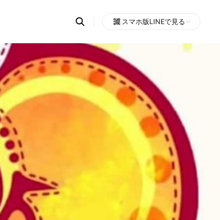
Search
スマホ版LINEで見る
OpenChats
Open
or
search
messages
area