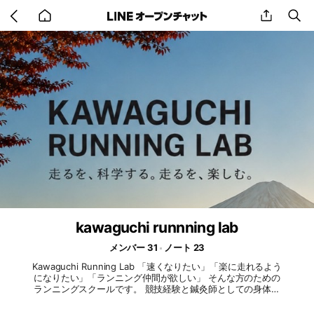
Go
share
se
back
to
home
kawaguchi runnning lab
メンバー 31
ノート 23
Kawaguchi Running Lab 「速くなりたい」「楽に走れるよう
になりたい」「ランニング仲間が欲しい」 そんな方のための
ランニングスクールです。 競技経験と鍼灸師としての身体の
知識を活かし、走り方の指導だけでなく、ケガ予防やコンディ
ショニングまでサポートします。 初心者からマラソン挑戦