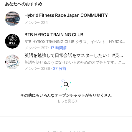
あなたへのおすすめ
者、記録更新を目指すランナー、HYROX挑戦者まで大歓迎。
Hybrid Fitness Race Japan COMMUNITY
メンバー 224
BTB HYROX TRAINING CLUB
BTB HYROX TRAINING CLUB クラス、イベント、HYROX大会に関する情報など
メンバー 297
17 時間前
英語を勉強して日常会話をマスターしたい！ #英語学習 #英会話 #英語でChat #英検#TOEIC
英語を話せるようになりたい人のためのオプチャです。このチャットで会話練習してください。おすすめの勉強法とか教えてくれるとメチャクチャ助かります。#英語 #語学学習 #英会話 #英語でChat #small talk 雑談#English conversation #英語勉強方法 #初心者から上級者まで #英語の語法について質問 #TOEIC #ビジネス英語 #TOEFL #留学 #国際交流 #進路相談(英語に関わる進路) #若者人生相談
メンバー 3286
27 分前
その他にもいろんなオープンチャットがもりだくさん
もっと見る