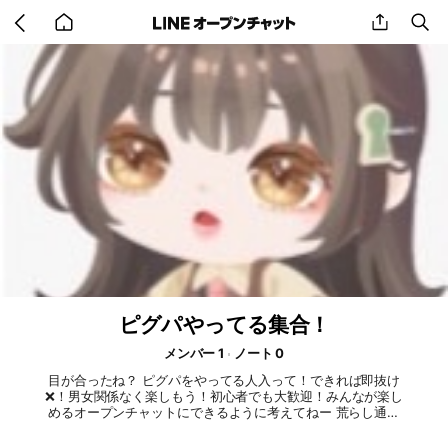
Go
share
se
back
to
home
ピグパやってる集合！
メンバー 1
ノート 0
目が合ったね？ ピグパをやってる人入って！できれば即抜け
❌！男女関係なく楽しもう！初心者でも大歓迎！みんなが楽し
めるオープンチャットにできるように考えてねー 荒らし通報
すんぞ