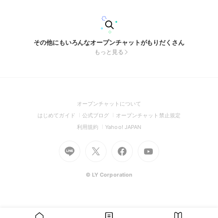
その他にもいろんなオープンチャットがもりだくさん
もっと見る
(Open
オープンチャットについて
in
(Open
(Open
(Open
はじめてガイド
公式ブログ
オープンチャット禁止規定
a
in
in
in
(Open
(Open
利用規約
Yahoo! JAPAN
new
a
a
a
in
in
window)
Go
new
Go
new
Go
Go
new
a
a
to
window)
to
window)
to
to
window)
new
new
Line
X
Facebook
Youtube
window)
window)
(Open
(Open
(Open
(Open
© LY Corporation
in
in
in
in
a
a
a
a
new
new
new
new
window)
window)
window)
window)