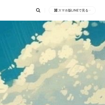
Search
スマホ版LINEで見る
OpenChats
Open
or
search
messages
area