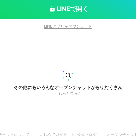
---
LINEで開く
LINEアプリをダウンロード
ます。御了承下さい。 ❤︎‬꒷꒦‪‪-----------
、🗼、🦊✌️🏻、⚔、☀、🦑、
🌞、💞🦩、🫐、🍝🍷、♦︎☕、
🌩️🦒、🤝、🍱🦖、🐝🤣、💡、👻🔪、🐙🌟、🥷🔫、🍰
🤲、🐧❄️、🧻
その他にもいろんなオープンチャットがもりだくさん
もっと見る
(Open
(Open
(Open
チャットについて
はじめてガイド
公式ブログ
オープンチャッ