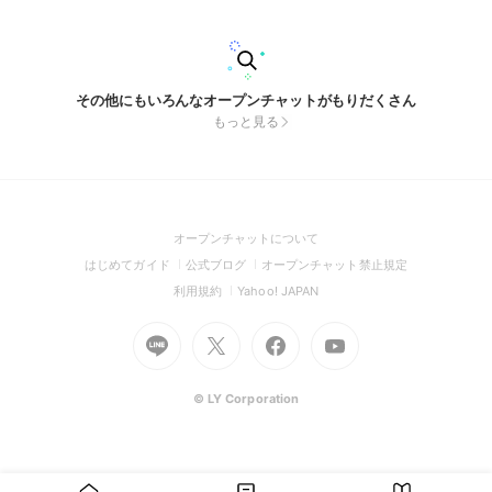
その他にもいろんなオープンチャットがもりだくさん
もっと見る
(Open
オープンチャットについて
in
(Open
(Open
(Open
はじめてガイド
公式ブログ
オープンチャット禁止規定
a
in
in
in
(Open
(Open
利用規約
Yahoo! JAPAN
new
a
a
a
in
in
window)
Go
new
Go
new
Go
Go
new
a
a
to
window)
to
window)
to
to
window)
new
new
Line
X
Facebook
Youtube
window)
window)
(Open
(Open
(Open
(Open
© LY Corporation
in
in
in
in
a
a
a
a
new
new
new
new
window)
window)
window)
window)