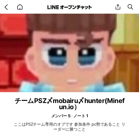
Go
share
se
back
to
home
チームPSZ〆mobairu〆hunter(Minef
un.io）
メンバー 5
ノート 1
ここはPSZチーム専用のオプです 参加条件 pc勢であること リ
ーダーに勝つこと