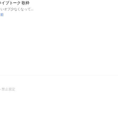
ライブトーク 歌枠
管理人です 最近楽しいオプ少なくなってきてるなと思ったので作りました ライブトークもするし歌も歌えるし 雑談もできるし ゆるーいオプにしたいなーって思ってます まってまーす 結構ゆるいから管理人の判断でわちゃわちゃします！ ルールとかは基本めんどくさい事起こさなかったらなんでもおっけー なかよくしましょうーー #ライブトーク #歌 #学生
間前
(Open
ト禁止規定
in
a
new
window)