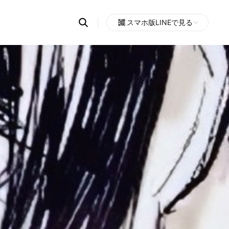
Search
スマホ版LINEで見る
OpenChats
Open
or
search
messages
area