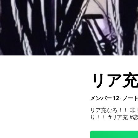
リア充
メンバー 12
ノート
リア充なろ！！ 
り！！ #リア充 #