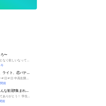
なろ〜
このオプはネ友なんとなく欲しいなって思ったので作りました！良かったらこのオプ入って〜！ ルール 暴言悪口無視は❌️ それ以外は大事なノートでしっかり説明してるから入ってくれたら読んで欲しい🙏🏻🌟 ここまで読んだならさぁ入ろ〜！ トークの中で待ってるよ！ #中１#中２#中３#中学生#ネ友#ライブトーク#親友#ボイメ#推し#ドラマ#有名人#YouTube#トーク#中学生限定#アニメ#キャラ#恋バナ#雑談#生活音#勉強
た今
中高生限定‼️雑談、ライト、恋バナなどしよーう‼️
そこの君〜‼️入ろうか🫵🏻🫵🏻 中高生限定オプです！新1年生も大歓迎です！ 雑談、恋バナ、ライブトークなど基本的になんでもOK‼️ 荒らしや出会い厨は蹴り対象です！詳しいルールは中に入って確認してください！！ 副官募集中です‼️ 面白い人いっぱいいるよーん 是非入ってください！ 初期アイコンお断りです❌ 設立日 12月12日✨️ #中学生#雑談#恋バナ#ライト#歌枠#同世代#大人数#高校生
時間前
非リアもリア充みんな歓迎❗集まれ楽しく話せる恋愛雑談オプ♪
やっほー！見てくれてありがとう！ 学生じゃなくても歓迎だよ！ 今なら君も古参になれるかも？？ 即抜け❌荒し❌出会い厨❌ みんなで楽しく話そうね！ #非リア#リア充#ライト
時間前