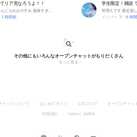
てリア充なろうよ！！
学生限定！雑談 
おんはようこんにちわおやすみ 過疎すぎるので誰か盛り上げてくれる人きてほしい😘 ルールは少ないと思う❕️❕️ 即抜けちゃーーんはやめてねん たのしいからこよーね😘😘 おねーさんまってまつ😖😖😖 #リア充#クリボッチ回避#非リア#雑談
1 時間前
メンバー 31
6 時
その他にもいろんなオープンチャットがもりだくさん
もっと見る
(Open
(Open
(Open
チャットについて
はじめてガイド
公式ブログ
オープンチャッ
in
in
in
(Open
(Open
利用規約
Yahoo! JAPAN
a
a
a
in
in
new
new
new
a
a
window)
window)
window)
new
new
Go
Go
Go
Go