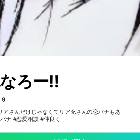
なろー‼️
 9
非リアさんだけじゃなくてリア充さんの恋バナもあ
恋バナ #恋愛相談 #仲良く