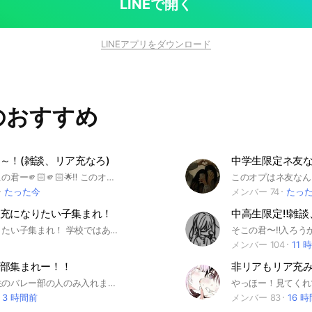
LINEで開く
LINEアプリをダウンロード
のおすすめ
～！(雑談、リア充なろ)
中学生限定ネ友
あ！！！そこの君ー🫵🏻🫵🏻🌟‼️ このオプを見つけちゃいましたか！！ こんにちは！管理人のりー(すあ)です！ ここは ペア画したり、雑談、リア充なったり！ 是非来てください😉 今人少ないから来てぇ😭😭 ※オプでしていいこと ペア画 雑談 宣伝 ライト ゲーム 詳しいルールはオプ入ってから大事なノート見てねん！ それではオプでお待ちしてま～す！💝 ‪‪⭐作成日⭐️ 3月1日
たった今
メンバー 74
たっ
充になりたい子集まれ！
リア充になりたい子集まれ！ 学校ではあんま恋愛できない子とか 恋愛相談したい子来て欲しいなー 荒らしNG 下ネタもだめだよ？ ネタ枠大歓迎！！ みんなでネタに走るのもあり！ みんなで集まろ！ #恋愛 #恋愛相談 #学生
メンバー 104
11 
部集まれー！！
ここは中学生のバレー部の人のみ入れます！うちは中1で初心者です！なので、皆んなで色んな動画を出したりしてコツを教え合うのはどうでしようか！後、タメロおけです！ただし！即抜け、荒らしだけはやめて下さい！それだけ守って楽しいオプチャにしよーねー！#女子バレー
3 時間前
メンバー 83
16 