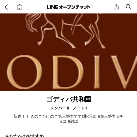
Go
share
se
back
to
home
ゴディバ共和国
メンバー 8
ノート 1
新参！！ きのこたけのこ第三勢力です(非公認) #第三勢力 #チ
ョコ #雑談
あなたへのおすすめ