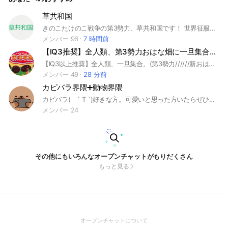
草共和国
きのこたけのこ戦争の第3勢力、草共和国です！ 世界征服をめざましてます🌱 90人達成ありがとう！！！！！！！！！ 100人の壁を超えたい…！ お願い!君にその目標を手伝ってほしい!
メンバー 96
7 時間前
【IQ3推奨】全人類、第3勢力おはな畑に一旦集合。#£
【IQ3以上推奨】全人類、一旦集合。(第3勢力//////新おはな畑!!!!//////) ここは、日々のストレスでアイスクリームのように溶けかかった脳みそを休める場所です🧠🫠 ✅ やっていいこと ・「お腹すいた」と3秒おきに言う ・宇宙の真理について悟る ・独り言（返信期待すなw） ❌ ダメなこと ・難しい話（管理人の頭が爆発します） ・喧嘩（仲良く馬鹿なことしよ〜！） 入室時の挨拶は「ペンタゴンパラダイス！」でお願いします（嘘です、普通でいいです）。 #雑談 #カオス#きのこたけのこ戦争#第3勢力
メンバー 49
28 分前
カピバラ界隈➕動物界隈
カピバラ( ´ T `)好きな方。可愛いと思った方いたらぜひ！動物好きな人でも歓迎
メンバー 24
その他にもいろんなオープンチャットがもりだくさん
もっと見る
(Open
オープンチャットについて