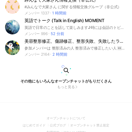
#みんなで大家さん に関する情報交換グループ（非公式）
メンバー 1337
1 時間前
英語でトーク (Talk in English) MOMENT
英語で日常のことを話して楽しみます♪時には会話のトピックを作って楽しく会話するのもいいかも！メンバーが増えたら、実際に話す機会や学習会の機会なども作れたらって思っています(^-^) We enjoy talking in English. Sometimes I may offer some conversation topics if needed :) Hopefully if the members are increased, it would be cool to have an opportunity to enjoy talking online, or study together ;)
メンバー 996
52 分前
美容整形修正、傷跡修正、整形失敗、失敗したラインの修正、手術のやり直し、二重修正etcの部屋
参加メンバーは 整形済みの人 整形済みで修正したい人 🆕これから整形予定だけどデメリットについて聞きたい人 のみに限定 🆕自己紹介 整形済みの人は整形箇所や術名 整形済みで修正したい人は修正したい箇所について 整形予定の人はどこをどんな手術予定でどんな不安があるか はじめに自己紹介お願いします🙇‍♀️ 整形済みの人の失敗談・整形箇所の修正・やり直し 傷跡についての相談 管理人は東京・名古屋・大阪で 全身美容整形済み💃✨ その他レーザー（フラクショナル・炭酸ガス・ハイフ・ダーマローラーetc）、セルフダーマローラー、セルフトレチノイン×ハイドロキノン などなど 👀埋没法×○回、眼瞼下垂、目頭切開×2回、目尻切開（たれ目形成）、涙袋形成 👃鼻プロテーゼ×○回(L・I・糸・ヒアルロン酸・アクアミド)、鼻翼縮小、鼻中隔延長、鼻尖形成（団子鼻修正） 🦵脂肪吸引（ベイザー、頬×3、あご下、腕、背中、脇、お腹、お尻、太もも、ふくらはぎ） 👙豊胸（コンデンスリッチ） 💉脂肪溶解注射、バッカルファット、ヒアルロン酸注入、ボトックス、非吸収剤注入（エンドプロテーゼ、アクアミド） PRP注入（成長因子）、脂肪注入、頬骨削り、フェイスリフトetc 😭細菌感染後、皮膚壊死し、鼻プロテが皮膚を突き破り飛び出る→プロテ抜去したが皮膚に穴が開き、その傷跡修正中 😭フェイスリフトの傷跡修正したい 😭二重（眼瞼下垂）のライン修正したい その他、整形の失敗談デメリットお話し出来ます💦 もちろん、成功箇所もあるし、やって良かったところも沢山あります🤣🤣 失敗談やデメリット、修正成功談 皆さんの経験談聞きたいです💡 皆でワイワイお話ししましょう🙌 #美容整形#整形#修正#整形失敗#二重修正#傷跡#傷跡修正#縫合跡#切開跡#整形やり直し#手術やり直し#やり直し#整形デメリット#フェイスリフト#頬骨削り#壊死#プロテーゼ#プロテ
メンバー 2164
2 時間前
その他にもいろんなオープンチャットがもりだくさん
もっと見る
(Open
オープンチャットについて
in
(Open
(Open
(Open
はじめてガイド
公式ブログ
オープンチャット禁止規定
a
in
in
in