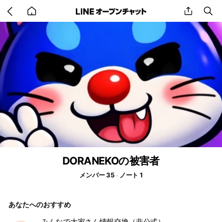
Go
share
se
back
to
home
DORANEKOの被害者
メンバー 35
ノート 1
あなたへのおすすめ
みんなで大家さん情報交換（非公式）