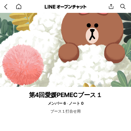
Go
share
se
back
to
home
第4回愛媛PEMECブース１
メンバー 6
ノート 0
ブース１打合せ用