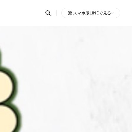
Search
スマホ版LINEで見る
OpenChats
Open
or
search
messages
area