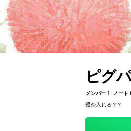
ピグ
メンバー 1
ノート 
優奈入れる？？