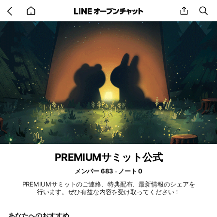
Go
share
se
back
to
home
PREMIUMサミット公式
メンバー 683
ノート 0
PREMIUMサミットのご連絡、特典配布、最新情報のシェアを
行います。ぜひ有益な内容を受け取ってください！
あなたへのおすすめ