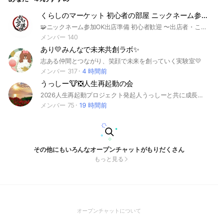
くらしのマーケット 初心者の部屋 ニックネーム参加OK｜おたすけマン下田 の 勝手に放送局
🧩ニックネーム参加OK出店準備 初心者歓迎 〜出店者・これから出店する人のための自由な学び場〜 くらしのマーケットにこれから出店したい方、 すでに出店してもっと伸ばしたい方、 誰でも気軽に参加できるオープンチャットです！ ニックネームOK、見るだけ参加OK。 気軽にのぞいてみてください😊 ⸻ 🎙運営者プロフィール 運営は、2023年くらマ賞【金賞】受賞の おたすけマン・下田が担当。 • 5年連続 くらしのマーケットアワードノミネート • 2021年 口コミ賞 • 2022年 銅賞 • 2023年 くらマ賞金賞（全国1位） • 2024年 入賞 • 2025年 さらなる挑戦中！ 排水管洗浄・風呂釜洗浄・ドラム式洗濯機分解洗浄など、 現場で泥まみれになりながら積んできたリアルな経験を、 動画とテキストで“ありのまま”にシェアしています。 ⸻ 🧠配信テーマ（気まぐれ更新） • 出店前の方へのアドバイス＆準備情報 • 出店中の方向けノウハウ＆集客術 • 「おたすけマン道場」舞台裏トーク • 勝手に放送局🎥（短尺動画で発信） • 時には失敗談・裏話・愚痴トークも⁉️ ⸻ 🚪参加スタイルは自由！ • 👀見るだけOK • 💬コメント・質問歓迎 • 🤝一緒に盛り上げてくれる仲間、大大歓迎！ 完璧な人より、「挑戦している人」が主役の場所です。 静かに見守るもよし、積極的に絡むもよし。 あなたのペースで楽しんでください。 ⸻ 🌱主宰からメッセージ 「くらしのマーケットで人生を変えたい」 「技術を磨いて自分の商売を強くしたい」 そんな人のための“非公式・自由・実験的”な学び場です。 「なんか面白そう」「ちょっと気になる」 その直感を信じて、まずは入ってみてください。 ⸻ 🎧おたすけマン道場『勝手に放送局』へようこそ！ #くらしのマーケット #出店 #攻略 #おたすけマン #おたすけマン道場
メンバー 140
あり💛みんなで未来共創ラボ✨
志ある仲間とつながり、笑顔で未来を創っていく実験室💛
メンバー 317
4 時間前
うっしー🐮❎人生再起動の会
2026人生再起動プロジェクト発起人うっしーと共に成長したい仲間の憩いの交流スペース🥰🍵
メンバー 75
19 時間前
その他にもいろんなオープンチャットがもりだくさん
もっと見る
(Open
オープンチャットについて