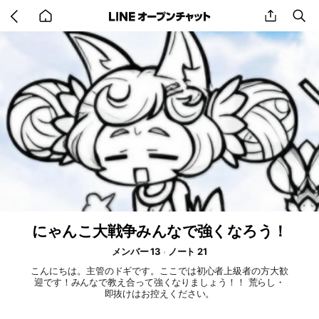
Go
share
se
back
to
home
にゃんこ大戦争みんなで強くなろう！
メンバー 13
ノート 21
こんにちは。主管のドギです。ここでは初心者上級者の方大歓
迎です！みんなで教え合って強くなりましょう！！ 荒らし・
即抜けはお控えください。