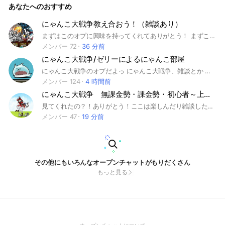
あなたへのおすすめ
にゃんこ大戦争教え合おう！（雑談あり）
まずはこのオプに興味を持ってくれてありがとう！ まずこのオプは初心者から上級者まで大歓迎！ にゃんこのことならステージ攻略から汎用、同一の採点やアドバイスもやっていきます！なにか相談したいことがあればいつでも相談に乗ります！ このオプに興味が少しでも湧いたらぜひ入ってください！たまにライトやる #にゃんこ大戦争#汎用 #初心者#上級者
メンバー 72
36 分前
にゃんこ大戦争/ゼリーによるにゃんこ部屋
にゃんこ大戦争のオプだよっ にゃんこ大戦争、雑談とか 話してる！(*^^*) 詳しい決まりとかは参加したら 確認してね〜 ここまで見たなら…… 参加するよねっ((((((((((圧 初心者から上級者はもちろんっ！ 無課金勢でも課金勢でも "誰でも"気軽な気持ちで参加してみてね〜 ((o(´∀｀)o))ﾜｸﾜｸ あと即抜けは許さないよ（＾ｖ＾） #にゃんこ#にゃんこ大戦争#ゼリー#ゼリーまんじゅう#雑談#ゼリオプ
メンバー 124
4 時間前
にゃんこ大戦争 無課金勢・課金勢・初心者～上級者誰でもOK！
見てくれたの？！ありがとう！ここは楽しんだり雑談したりアドバイスとかしてみんな強くして行くオプだよ！気になったら入ってみてね！ #にゃんこ #ミーニャ #雑談 #アドバイス#攻略 #課金 #無課金
メンバー 47
19 分前
その他にもいろんなオープンチャットがもりだくさん
もっと見る