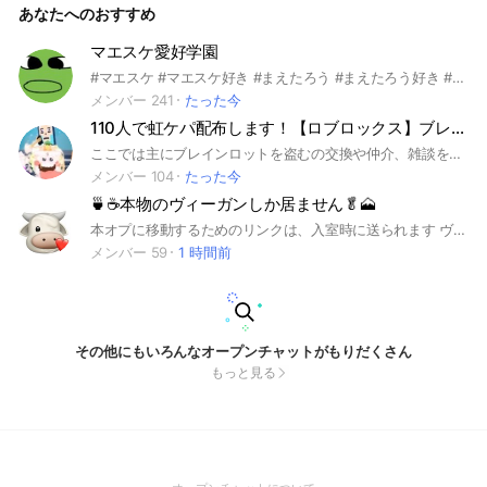
あなたへのおすすめ
ャ消します。 合言葉は『フラットピース』
マエスケ愛好学園
#マエスケ #マエスケ好き #まえたろう #まえたろう好き #まえたろう愛好学園 #マエスケ愛好学園 #雑談💪( ᐛ )ﾊﾟﾜｱｱｱｱｱｱｱｱｱｱｱｱｱｱｱｱｱｱｱｱｱｱｱ ここはマエスケ愛好学園です。 マエスケオプチャに入ってる人や入ろうと思ってる人は是非入ってね♪ 雑談O̤̮K̤̮で̤̮ー̤̮す̤̮！ゲームの話もOK！ ㊗️開設から3週間で100人突破！ マエスケ好きオプチャ最速！！！ タメ口OK
メンバー 241
たった今
110人で虹ケパ配布します！【ロブロックス】ブレインロットを盗む交換、仲介、雑談
ここでは主にブレインロットを盗むの交換や仲介、雑談をしています！！元々35人オプチャでしたが、荒らされて4人になってしまい、復興し頑張ってるので是非参加して欲しいです！
メンバー 104
たった今
🍵☕️本物のヴィーガンしか居ません🥬🗻
本オプに移動するためのリンクは、入室時に送られます ヴィーガンの方、1度入ってみてください ヴィーガンになりたいと思っている方でも構いません。 肉の画像を貼ったり、他の人が不快になる行動を繰り返した場合は強制退会と なります
メンバー 59
1 時間前
その他にもいろんなオープンチャットがもりだくさん
もっと見る