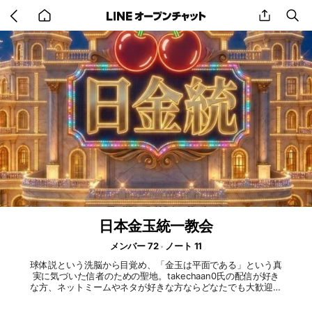
Go
share
se
back
to
home
日本金玉統一教会
メンバー 72
ノート 11
球体説という洗脳から目覚め、「金玉は平面である」という真
実に気づいた信者のための聖地。takechaan0氏の配信が好き
な方、ネットミームやネタが好きな方ならどなたでも大歓迎で
す！ 【2026年/今年の目標】 1:メンバー100人加入すること
2:たけ様に公認してもらう！ 達成しなかった場合オプチ