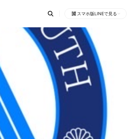
Search
スマホ版LINEで見る
OpenChats
Open
or
search
messages
area