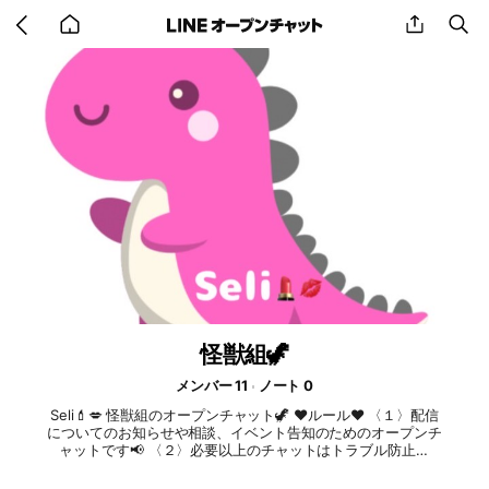
Go
share
se
back
to
home
怪獣組🦖
メンバー 11
ノート 0
Seli💄💋 怪獣組のオープンチャット🦖 ♥ルール♥ 〈１〉配信
についてのお知らせや相談、イベント告知のためのオープンチ
ャットです📢 〈２〉必要以上のチャットはトラブル防止の
為、禁止でお願いします⚠️ （※途中参加の方も内容はさかのぼ
って全て見れます👀📍)