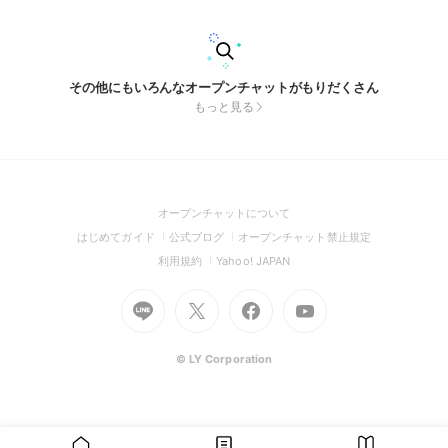
その他にもいろんなオープンチャットがもりだくさん
もっと見る
(Open
オープンチャットについて
in
(Open
(Open
(Open
はじめてガイド
公式ブログ
オープンチャット禁止規定
a
in
in
in
(Open
(Open
利用規約
Yahoo! JAPAN
new
a
a
a
in
in
window)
Go
new
Go
new
Go
Go
new
a
a
to
window)
to
window)
to
to
window)
new
new
Line
X
Facebook
Youtube
window)
window)
(Open
(Open
(Open
(Open
© LY Corporation
in
in
in
in
a
a
a
a
new
new
new
new
window)
window)
window)
window)