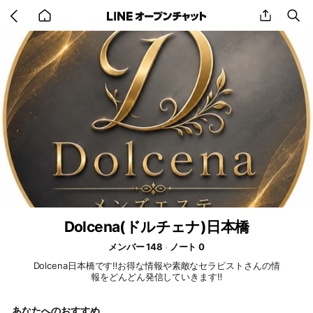
Go
share
se
back
to
home
Dolcena(ドルチェナ)日本橋
メンバー 148
ノート 0
Dolcena日本橋です‼️お得な情報や素敵なセラピストさんの情
報をどんどん発信していきます‼️
あなたへのおすすめ