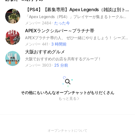
【PS4】【募集専用】Apex Legends（雑談は別トークルーム）【welps】
「Apex Legends（PS4）」プレイヤーが集まるトークルームです！情報共有・共同プレイ・オフ会・フレ交換・プレイ感想共有など。嬉しいことも悔しいことも一緒に楽しむ仲間になりましょう！誰でも自由に参加できます！参加後ノートをチェックください。このトークルームはオタクサークル「welps」が運営しています。
メンバー 2484
たった今
APEXランクシルバー～プラチナ帯
APEXプラチナ帯の人、 ぜひ一緒にやりましょう！ シーズンが変わって シルバーやゴールドに なってしまった人も大歓迎！ 機種はなんでもOKです！ 参加自由です。 害悪がたまに入ってきますが 見つけ次第強制退会させます。 詳しくは入ってノートを ご確認ください。 #APEX #ゲーム #game #FPS #シューティングゲーム
メンバー 441
3 時間前
大阪おすすめグルメ
大阪でおすすめのお店を共有するグループ！
メンバー 3903
25 分前
その他にもいろんなオープンチャットがもりだくさん
もっと見る
(Open
オープンチャットについて