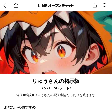
Go
share
se
back
to
home
りゅうさんの掲示板
メンバー 51
ノート 1
返信❌雑談❌りゅうさんの配信事情だったりを呟きます
あなたへのおすすめ