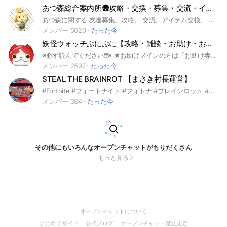
あつ森総合案内所🛖攻略・交換・募集・交流・イベント・質問
あつ森に関する 友達募集、攻略、 交流、アイテム交換、 企画イベント、質問など、 総合的な情報共有を中心とした ルームになります。 仲間と楽しく会話して あつ森ライフを深めよう！ 大事なノートを 御一読ください😉 #あつまれどうぶつの森 #どうぶつの森 #あつ森 #動物の森 #動物 #Switch #スイッチ #ゲーム #攻略 #情報 #交換 #募集 #DIY #交流 #通信 #住民 #島 #レシピ #マイデザイン #夢番地 #マリオ #家具 #フレンド #サンリオ #マルチ募集 #ニンダイ #アプデ #どう森 #アイテム #雑談 #任天堂 #ダイレクト #ハッピーホーム #ハッピーホームパラダイス #イラスト #おさわり #ハピパラ #ハピモリ #ハピ森
メンバー 5020
たった今
妖怪ウォッチぷにぷに【攻略・雑談・お助け・おかえり・俺の友達紹介キャンペーン・フレンド募集】
※必ず読んでください❗️❗️※ ★お助けメインの方は「お助け専用部屋」に参加するよう、よろしくお願いいたします‼️★ より良い環境を維持する為、オープンチャットに入ったらノートやアナウンスの確認を必ずよろしくお願いします！ 助け合い楽しみましょう！ 荒らしは遠慮無く退会させて頂きます。 助け合いが出来ないイベントは攻略や雑談などで話しましょう。 他グルへの勧誘・代行・チート・荒らし等は禁止です。 ★再参加整理中★ ・イベ終了毎に荒らし以外の方は再参加を解除してるので気持ちを改めて再参加の方をよろしくお願いいたします。 🏷Tag欄 #ゲーム#ぷにぷに#お助け#雑談#ぷにぷにお助け#妖怪ウォッチぷにぷにお助け#妖怪ウォッチ#ぷにぷにフレンド募集#ぷにぷにフレンド#ぷにぷにオプチャ#ぷにぷにオープンチャット#雑談部屋#雑談オプ#ぷにぷに攻略#ぷにぷに招待キャンペーン#イサマシ#ポカポカ#ウスラカゲ#フシギ#ニョロロン#ブキミ#怪魔#ゴーケツ#プリチー#王#ゲーム好き集まれ#にじさんじ#攻略#スコアタ#お助け募集#フレンド#フレンド募集#ガチャ#フレコ#隠しステージ #Z#ZZ#ZZZ#UZ#封印#強敵#ボス#種族#ニャンボ#オールスター#サンデー#アニメ#ホロライブ#抽選#配布#リーク#ホロライブ好き#ホロライブオプチャ#ホロライブオープンチャット#コラボ#映画#おはじき#ゴルフ#にゃんとす#にゃんとすコーラ#ゲート#周回#神引き#特効#レアドロ#ドリンク#ベスパ#招待キャンペーン#オープンチャット#助け合い#ぷにぷに雑談#東リべ#東京リベンジャーズ#東卍#リゼロ#仮面ライダー#ぷよぷよ#七つの大罪#シャドウサイド#三国志#レベルファイブ#進撃の巨人#モンスト#五等分の花嫁#このすば#転スラ#俺の友達召喚キャンペーン#ゲーム攻略#ぷにぷに俺の友達召喚キャンペーン#初心者#中級者#上級者#無課金勢#ガチ勢#リゼロ#エヴァ#プロセカ#Switch#モンスト#星街すいせい#さくらみこ#白上フブキ#百鬼あやめ#湊あくあ#猫又おかゆ#戌神ころね#潤羽るしあ#宝鐘マリン#兎田ぺこら#白銀ノエル#沙花叉クロヱ#天音かなた#ぷにぷに俺の友達紹介キャンペーン#ぷにぷに雑談#ぷにぷにおかえり#ポケポケ#名探偵コナン#無職転生
メンバー 2597
たった今
STEAL THE BRAINROT 【まさき村長運営】
#Fortnite #フォートナイト #フォトナ #ブレインロット #まさき村長
メンバー 384
たった今
その他にもいろんなオープンチャットがもりだくさん
もっと見る
(Open
オープンチャットについて
in
(Open
(Open
(Open
はじめてガイド
公式ブログ
オープンチャット禁止規定