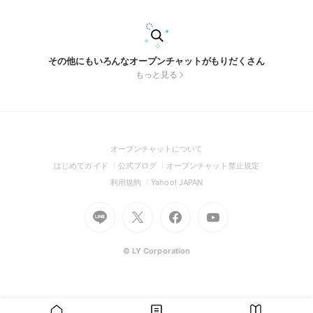
その他にもいろんなオープンチャットがもりだくさん
もっと見る
(Open
オープンチャットについて
in
(Open
(Open
(Open
はじめてガイド
公式ブログ
オープンチャット禁止規定
a
in
in
in
(Open
(Open
利用規約
Yahoo! JAPAN
new
a
a
a
in
in
window)
Go
new
Go
new
Go
Go
new
a
a
to
window)
to
window)
to
to
window)
new
new
Line
X
Facebook
Youtube
window)
window)
(Open
(Open
(Open
(Open
© LY Corporation
in
in
in
in
a
a
a
a
new
new
new
new
window)
window)
window)
window)