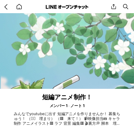
Go
share
se
back
to
home
短編アニメ制作！
メンバー 1
ノート 1
みんなでyoutubeに出す 短編アニメを作りませんか！ 募集ち
ゅう！ （🙇‍♂️ 埋まり） （🟥 来て！） 📹映像担当📼 キャラ
制作 アニメイラスト🟥 ラフ 背景 編集🟥 🎬裏方💭 脚本 埋ま
りました~🙇‍♂️ 監督 youtubeアカウント担当 🎧音響📢 アフレコ
🟥 効果音🟥 その他音🟥