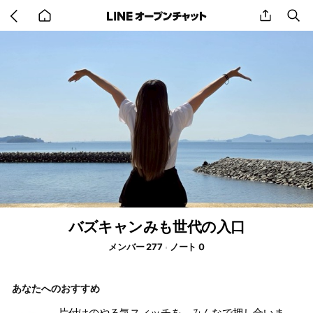
Go
share
se
back
to
home
バズキャンみも世代の入口
メンバー 277
ノート 0
あなたへのおすすめ
片付けのやる気スィッチを、みんなで押し合いましょう！ #お掃除 #片付け #コロナ #おうち時間