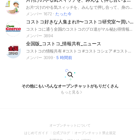
お片づけのやる気スィッチを、みんなで押し合って、身の回りも気持ちもスッキリ、美しくし合いましょ♡ 注❗️入室後は、発言前にトークページ一番上に表示されている【アナウンス】&お部屋のルールをご確認ください。
メンバー 1672
たった今
コストコ好きな人集まれ‼️〜コストコ研究室〜買い物・お得情報
コストコに通う全国のコストコのプロ達がマル秘お得情報などを紹介するグループです‼️
メンバー 3894
全国版_コストコ_情報共有_ニュース
コストコの情報共有 #コストコ #コストコシェア #コストコ好きな人 #QSコストコ全国 #コストコ情報共有 #コストコ小分け #キャンペーン #コストコセール情報 #コストコ新商品
メンバー 3099
5 時間前
その他にもいろんなオープンチャットがもりだくさん
もっと見る
(Open
オープンチャットについて
in
(Open
(Open
(Open
はじめてガイド
公式ブログ
オープンチャット禁止規定
a
in
in
in