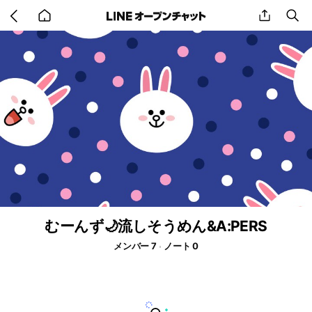
Go
share
se
back
to
home
むーんず🌙流しそうめん&A:PERS
メンバー 7
ノート 0