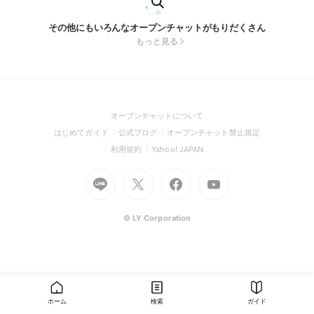
その他にもいろんなオープンチャットがもりだくさん
もっと見る
(Open
オープンチャットについて
in
(Open
(Open
(Open
はじめてガイド
公式ブログ
オープンチャット禁止規定
a
in
in
in
(Open
(Open
利用規約
Yahoo! JAPAN
new
a
a
a
in
in
window)
Go
new
Go
new
Go
Go
new
a
a
to
window)
to
window)
to
to
window)
new
new
Line
X
Facebook
Youtube
window)
window)
(Open
(Open
(Open
(Open
© LY Corporation
in
in
in
in
a
a
a
a
new
new
new
new
window)
window)
window)
window)
ホーム
検索
ガイド