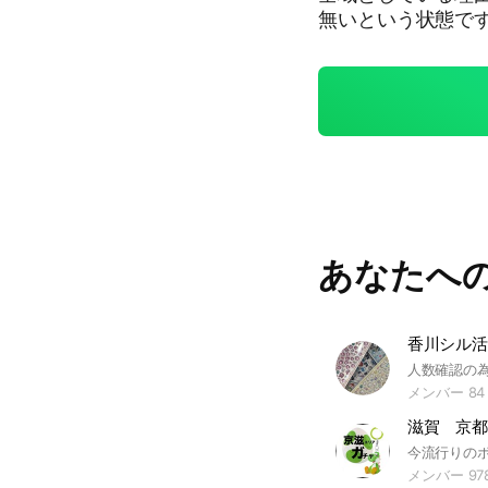
無いという状態で
出そうか予測する
をお願いします。 #
ロ #神戸 #明石 #
あなたへ
香川シル活
メンバー 84
メンバー 97