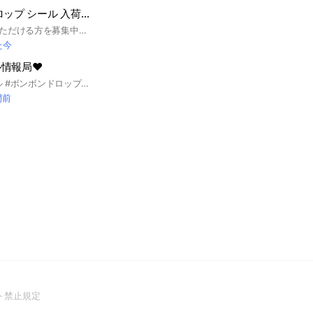
全国 ボンボンドロップ シール 入荷情報
全国の情報を共有いただける方を募集中です！ こちらのオープンチャットは 全国からのボンボンドロップシールの発売状況を共有する目的で作りました！ 他県の入荷情報を共有して、自分の地域の入荷時期を予想する！ そんな感じの情報交換を目的にしています📦✨ ボンボンドロップシールがメインになりますが、その他人気なシールも情報交換OK🫰 全国共通で展開されている大型スーパー・ショッピングモールなどの「入荷あり情報」のみをご共有ください🙌 ※混乱防止のため、入荷なし情報の投稿はなしでお願いします！ ※各都道府県からの参加人数は1〜2名ほどを目安にしています！ 自分からの情報や地元オプチャやお友達から聞いた情報でもOKです👌 Threadsやその他SNS情報もok みんなで楽しく情報交換できたらうれしいです！ 各都道府県から数人募集しております！ #北海道 #青森県 #岩手県 #宮城県 #秋田県 #山形県 #福島県 #茨城県 #栃木県 #群馬県 #埼玉県 #千葉県 #東京都 #神奈川県#新潟県 #富山県 #石川県 #福井県 #山梨県 #長野県 #岐阜県#静岡県 #愛知県 #三重県 #滋賀県 #京都府 #大阪府 #兵庫県#奈良県 #和歌山県 #鳥取県 #島根県 #広島県 #山口県#徳島県 #香川県 #愛媛県 #高知県 #福岡県 #佐賀県 #長崎県#熊本県 #大分県 #宮崎県 #鹿児島県 #沖縄県 #シール情報 #シル活 #入荷情報 ＃ボンボンドロップ
た今
情報局❤︎
#岡山 #倉敷 #シール #ボンボンドロップシール #シル活 #ボンドロ #シール帳 ＃シール交換 ＃平成
間前
(Open
ト禁止規定
in