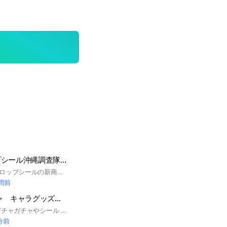
ボンボンドロップシール沖縄調査隊#シルパト
沖縄県のボンボンドロップシールの新商品、入荷情報や発見情報などをみんなで調査するオプチャ #シル活#ボンドロ
時間前
大阪 ガチャガチャ キャラグッズ情報交換
大阪の情報 大阪のガチャガチャやシール キャラグッズ コラボイベント情報 色んな情報交換しませんか？ 皆で皆のヲタ活 趣味活を助け合いませんか？ 一番くじ ガチャガチャやお菓子のおまけ情報など。 カプセルトイ グッズ情報 新作 #ガチャ #ガチャガチャ #ガチャ活 #ヲタ活 #ヨッシー #ちいかわ #チャーム #めじるし #シール #大阪活動 #キャラ #おまけ #ちいかわ #たまごっち#スンスン #キティちゃん #サンリオ #ナガノ #目印チャーム #スクイーズ #ヲタ活 #推しキャラ #マリオ #ヨッシー #カプセルトイ #おもちゃ #グッズ #コラボ #限定グッズ #目印チャーム#めじるし#チャーム #シル活 #シール #キーホルダー
 分前