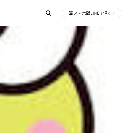
Search
スマホ版LINEで見る
OpenChats
Open
or
search
messages
area