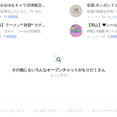
岡山&倉敷 ゆるゆるキャラ活情報交換🩷
シールの情報交換をしたい人に。♡ その他.ガチャガチャ.一番くじなど とになく可愛いものをゆるゆるとシェアしましょう🤗 よろしくお願い致します🙂‍↕️✨✨
9
11 時間前
メンバー 56
たっ
【全国/徳島】ラーメン* 雑貨* ガチャ* 交換* 雑談* 美味いもの情報* *
【岡山】❤︎シール
グッズ、玩具、ガチャ、シールの交換所でもあります。定価とは言いませんが優しい気持ちの値段設定でお願いします✨ 流行りものやイベントのお話しましょ✨ 男性大歓迎です。
4
1 時間前
メンバー 20
2 時
その他にもいろんなオープンチャットがもりだくさん
もっと見る
(Open
(Open
(Open
チャットについて
はじめてガイド
公式ブログ
オープンチャッ
in
in
in