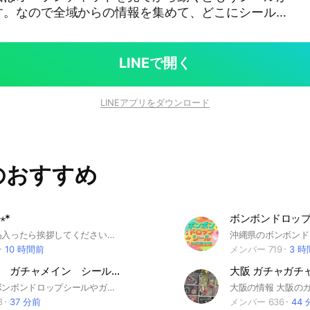
す。なので全域からの情報を集めて、どこにシールが
ためのオープンチャットになります。多くの情報提供
シール #兵庫県 #シール交換 #シール情報 #ボンド
加古川 #姫路 #西宮 #尼崎 #淡路島
LINEで開く
LINEアプリをダウンロード
のおすすめ
⋆*
人数確認の為入ったら挨拶してください！ 店員❌ #ボンドロ#ボンボンドロップシール#シル活#シール#香川
10 時間前
メンバー 719
3 
滋賀 京都 ガチャメイン シールと食玩OK 情報共有
今流行りのボンボンドロップシールやガチャ、食玩の情報共有をお願いします。 管理人の自分が一番足を使って情報提供を心がけます！
8
37 分前
メンバー 636
44