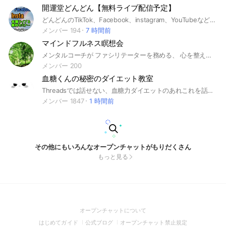
開運堂どんどん【無料ライブ配信予定】
どんどんのTikTok、Facebook、instagram、YouTubeなどで配信される最新ライブ情報をお知らせするオープンチャットです。
メンバー 194
7 時間前
マインドフルネス瞑想会
メンタルコーチが ファシリテーターを務める、 心を整えベストな1日を 送るための瞑想会です☀️ 毎週月水金 6:30~6:45の15分間で zoom開催中✨ ◎プログラム ①目覚めのストレッチ ②マインドフルネス瞑想 ③ベストな1日を送る心の問い ◎ポリシー 安心安全な場を提供し、 皆様の心と体の健康づくりを 目的とします。 ・ビデオオフ参加OK ・無言OK ・途中入退室OK ・自由参加
メンバー 200
血糖くんの秘密のダイエット教室
Threadsでは話せない、血糖力ダイエットのあれこれを話します🤫
メンバー 1847
1 時間前
その他にもいろんなオープンチャットがもりだくさん
もっと見る
(Open
オープンチャットについて
in
(Open
(Open
(Open
はじめてガイド
公式ブログ
オープンチャット禁止規定