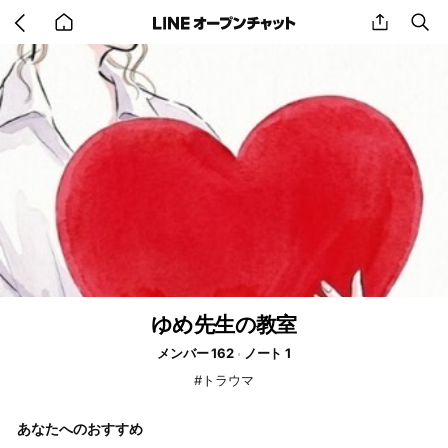
Go
share
se
back
to
home
ゆめ先生の教室
メンバー 162
ノート 1
#トラウマ
あなたへのおすすめ