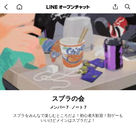
Go
share
se
back
to
home
スプラの会
メンバー 7
ノート 7
スプラをみんなで楽しむところだよ！初心者大歓迎！別ゲーも
いいけどメインはスプラだよ！