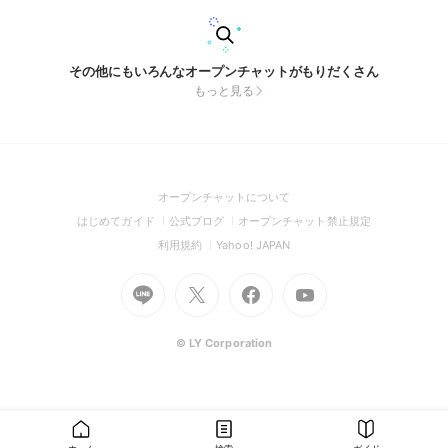
その他にもいろんなオープンチャットがもりだくさん
もっと見る
(Open
オープンチャットについて
in
(Open
(Open
(Open
はじめてガイド
公式ブログ
オープンチャット禁止規定
a
in
in
in
(Open
(Open
利用規約
Yahoo! JAPAN
new
a
a
a
in
in
window)
Go
new
Go
new
Go
Go
new
a
a
to
window)
to
window)
to
to
window)
new
new
Line
X
Facebook
Youtube
window)
window)
(Open
(Open
(Open
(Open
© LY Corporation
in
in
in
in
a
a
a
a
new
new
new
new
window)
window)
window)
window)