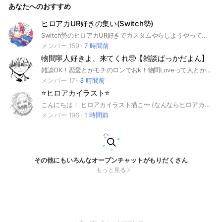
あなたへのおすすめ
す！！ じゃあ中で待ってるのです！！ 騒いでくれると嬉しい
のです！ 即抜けは悲しいのでやめて欲しいのです！ 沢山来て
ねぇ 中で待ってるねぇ！？！？ ちゃんと読みました？ 合言葉
ヒロアカUR好きの集い(Switch勢)
は 《トガバナナ》ですよー！ あと最後に🥚つけたらすぐ入れ
Switch勢のヒロアカUR好きでカスタムやらしようやってオプです。 みんなでランクマ潜ってもいいし、って感じのオプ！ 禁止行為 基本的に禁止されているもの、 (モラルを守って欲しいかな、、ってこと) 世間的なルール、マナーは守ろうね 即抜けに対しては好きにしようね、通報もありだよ(即抜けは再参加禁止) ライブトークしながらカスタム出来たらいいので10人欲しい！ 目に入ったなら入ろ？ そこまで別界隈禁止してないから、ある程度はいいけど、多すぎるのはやめて~、 出来れば公式様がお出ししてるプロフィールカード使ってプロフ書いてね めんどい人は文だけでも！ #ヒロアカ #ヒロアカUR #僕のヒーローアカデミア #ウルトラランブル #Switch #ゲーム #アニメ
られるかも？ 7/12 １０人突破 #ヒロアカなりきり
メンバー 159
7 時間前
物間寧人好きよ、来てくれ🥺【雑談ばっかだよん】
雑談OK！恋愛とかモチのロンでおk！物間Loveって人とか、見るだけとか、ん〜ヒロアカ好きの人も来て！あと、私通知来ても時間制限あるからすぐ見れないかも！( ᐖ )
メンバー 17
3 時間前
⭐️ヒロアカイラスト‪⭐️
こんにちは！ ヒロアカイラスト描こ〜 (なんならヒロアカ以外のイラストもいいよ！) 見る専👍🏻 ̖́-︎ 中で待ってるよ！ #ヒロアカ#イラスト#雑談
メンバー 196
1 時間前
その他にもいろんなオープンチャットがもりだくさん
もっと見る