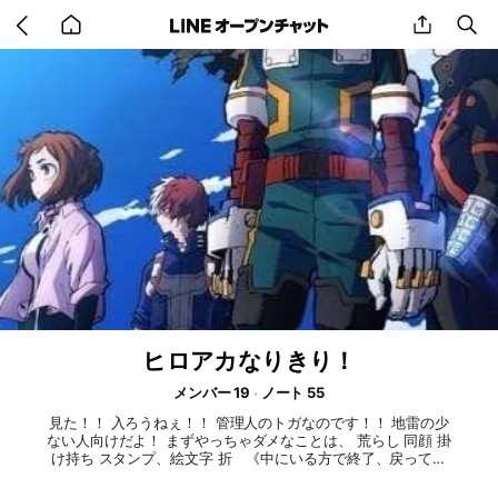
Go
share
se
back
to
home
ヒロアカなりきり！
メンバー 19
ノート 55
見た！！ 入ろうねぇ！！ 管理人のトガなのです！！ 地雷の少
ない人向けだよ！ まずやっちゃダメなことは、 荒らし 同顔 掛
け持ち スタンプ、絵文字 折 《中にいる方で終了、戻ってき
た方はお知らせください》 ぐらいなのです！ あと必ず未定で
入ってきて欲しいのです！ 誰でもいいから入って欲しいので