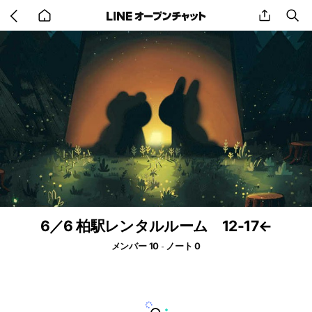
Go
share
se
back
to
home
6／6 柏駅レンタルルーム 12-17←
メンバー 10
ノート 0