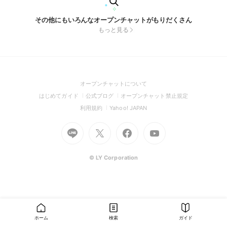
その他にもいろんなオープンチャットがもりだくさん
もっと見る
(Open
オープンチャットについて
in
(Open
(Open
(Open
はじめてガイド
公式ブログ
オープンチャット禁止規定
a
in
in
in
(Open
(Open
利用規約
Yahoo! JAPAN
new
a
a
a
in
in
window)
Go
new
Go
new
Go
Go
new
a
a
to
window)
to
window)
to
to
window)
new
new
Line
X
Facebook
Youtube
window)
window)
(Open
(Open
(Open
(Open
© LY Corporation
in
in
in
in
a
a
a
a
new
new
new
new
window)
window)
window)
window)
ホーム
検索
ガイド