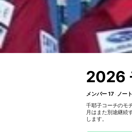
202
メンバー 17
ノート
千耶子コーチのモチ
月はまた別途継続するか否
します。