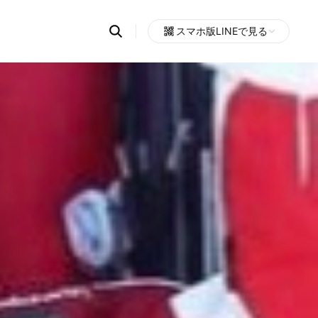
Search
スマホ版LINEで見る
OpenChats
Open
or
search
messages
area