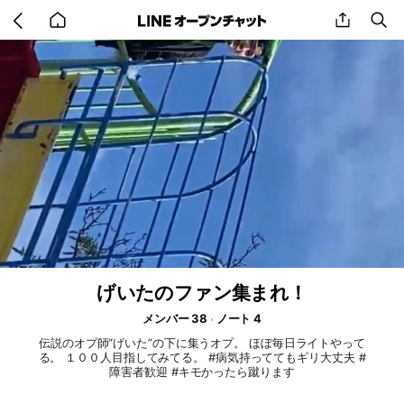
Go
share
se
back
to
home
げいたのファン集まれ！
メンバー 38
ノート 4
伝説のオプ師“げいた”の下に集うオプ。 ほぼ毎日ライトやって
る。 １００人目指してみてる。 #病気持っててもギリ大丈夫 #
障害者歓迎 #キモかったら蹴ります