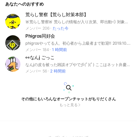
あなたへのおすすめ
荒らし警察【荒らし対策本部】
🚨荒らし警察🚨 荒らしの情報が入り次第、即出動💨 対象のオプに向かい、荒らしを撃退します⚔️🔥 🛡️みんなで平和なオプを守ろう！✨ (1代目管理人)
メンバー 206
たった今
Phigros同好会
phigrosやってる人、初心者から上級者まで歓迎!! 2019.10.27〜
メンバー 184
1 時間前
👀なんj ごっこ
なんjの皮を被った雑談オプやで彡(ﾟ)(ﾟ) ここはネット弁慶の巣窟。 ♦️【報告】4月19日深夜1時頃、ほぼ全員が日米に退会させられたみたい。全員再参加できるようにしたから、もし気付いたらまた入ってきてね。我々はこの事態を重く受け止め…… ▶よくなんjに憧れてるガキとか晒されてるけど、ヤバいやつも受け入れる雑談オプってだけやからあんま気にせんでくれ。宣伝ワ嬉しい。 【ルール】民度低くても最低限のマナーは守ること。 1.エセ関西弁(猛虎弁)を使うこと。 なんj特有のやつ彡(^)(^) なんでもええけどな 2.煽りや荒らし かわいい煽り合いまではセーフ 過剰に反応せんと、ニヤニヤ眺めてたらええわ 3.宣伝目的の投稿 やりすぎたらダルいから注意 4.個人情報や誹謗中傷 個人情報の晒すのと誹謗中傷はアウト。法律違反は退会やで 5.空気を読む がんばれと。 ある程度の対ネットメンタル があればヨシ👉 #なんj #なんジェー #なんジェイ #なんでも実況J #掲示板 #ごっこ #自由 #雑談 #ピチピチギャル
メンバー 56
2 時間前
その他にもいろんなオープンチャットがもりだくさん
もっと見る