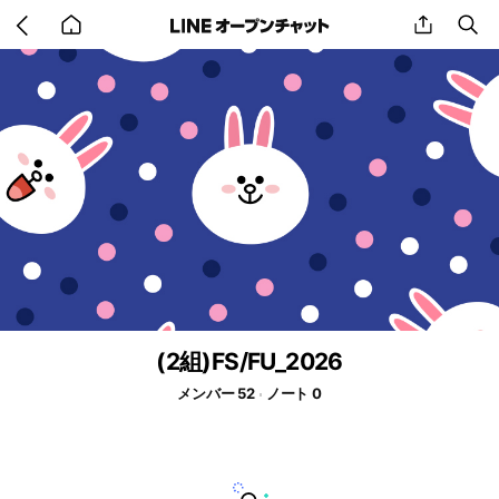
Go
share
se
back
to
home
(2組)FS/FU_2026
メンバー 52
ノート 0