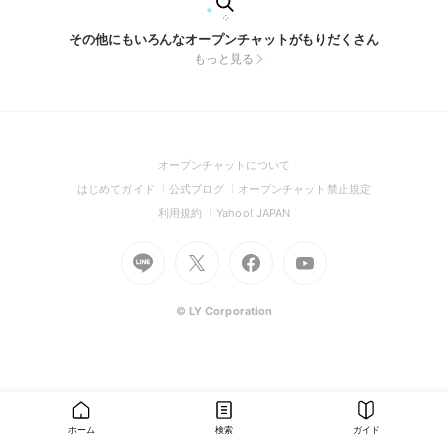
その他にもいろんなオープンチャットがもりだくさん
もっと見る
(Open
オープンチャットについて
in
(Open
(Open
(Open
はじめてガイド
公式ブログ
オープンチャット禁止規定
a
in
in
in
(Open
(Open
利用規約
Yahoo! JAPAN
new
a
a
a
in
in
window)
Go
new
Go
new
Go
Go
new
a
a
to
window)
to
window)
to
to
window)
new
new
Line
X
Facebook
Youtube
window)
window)
(Open
(Open
(Open
(Open
© LY Corporation
in
in
in
in
a
a
a
a
new
new
new
new
window)
window)
window)
window)
ホーム
検索
ガイド