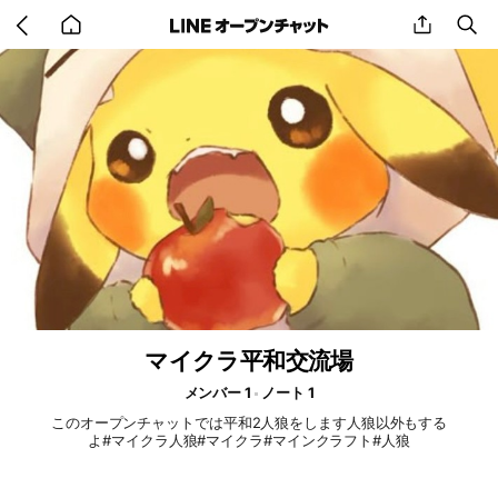
Go
share
se
back
to
home
マイクラ平和交流場
メンバー 1
ノート 1
このオープンチャットでは平和2人狼をします人狼以外もする
よ#マイクラ人狼#マイクラ#マインクラフト#人狼