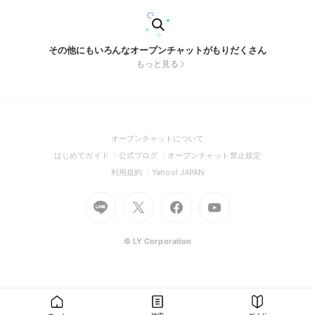
その他にもいろんなオープンチャットがもりだくさん
もっと見る
(Open
オープンチャットについて
in
(Open
(Open
(Open
はじめてガイド
公式ブログ
オープンチャット禁止規定
a
in
in
in
(Open
(Open
利用規約
Yahoo! JAPAN
new
a
a
a
in
in
window)
Go
new
Go
new
Go
Go
new
a
a
to
window)
to
window)
to
to
window)
new
new
Line
X
Facebook
Youtube
window)
window)
(Open
(Open
(Open
(Open
© LY Corporation
in
in
in
in
a
a
a
a
new
new
new
new
window)
window)
window)
window)