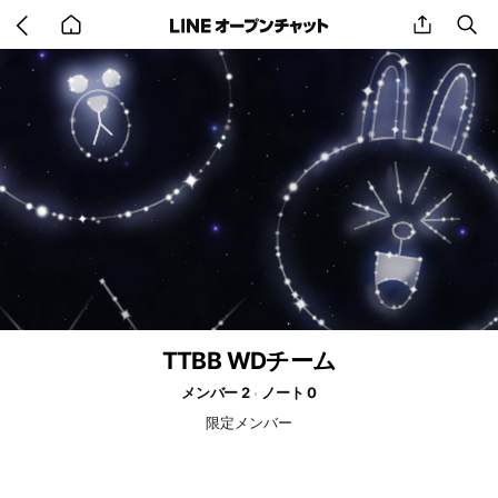
Go
share
se
back
to
home
TTBB WDチーム
メンバー 2
ノート 0
限定メンバー