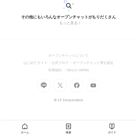
その他にもいろんなオープンチャットがもりだくさん
もっと見る
(Open
オープンチャットについて
in
(Open
(Open
(Open
はじめてガイド
公式ブログ
オープンチャット禁止規定
a
in
in
in
(Open
(Open
利用規約
Yahoo! JAPAN
new
a
a
a
in
in
window)
Go
new
Go
new
Go
Go
new
a
a
to
window)
to
window)
to
to
window)
new
new
Line
X
Facebook
Youtube
window)
window)
(Open
(Open
(Open
(Open
© LY Corporation
in
in
in
in
a
a
a
a
new
new
new
new
window)
window)
window)
window)
ホーム
検索
ガイド