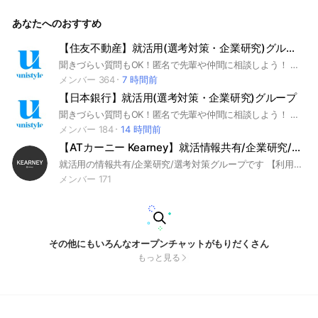
シップ #本選考 #面接 #採用 #内定 #ES #エントリーシート #
自己分析 #業界研究 #企業研究 #自己PR #ガクチカ #学生時代
あなたへのおすすめ
頑張ったこと #志望動機 #webテスト #ウェブテスト #GD #グ
ループディスカッション #グルディス #OB訪問 #企業選び #就
活対策 #就活準備 #大手企業 #日系企業 #外資系企業
【住友不動産】就活用(選考対策・企業研究)グループ
聞きづらい質問もOK！匿名で先輩や仲間に相談しよう！ 就活サイトunistyleが運営する住友不動産の就活情報(選考対策/企業研究)共有グループです。 #就活 #住友不動産 #不動産業界 #インターンシップ #本選考 #unistyle #ユニスタイル #面接 #採用 #内定 #ES #エントリーシート #自己分析 #業界研究 #企業研究 #自己PR #ガクチカ #学生時代頑張ったこと #志何望動機 #webテスト #ウェブテスト #GD #グループディスカッション #グルディス #OB訪問 #企業選び #就活対策 #就活準備 #大手企業 #日系企業 ▼unistyleが運営する不動産のオプチャグループ▼ 三井不動産 / 阪急阪神ホールディングス / 三菱地所 / 住友不動産 / 東急不動産 / 野村不動産 / 森ビル / 東京建物 / NTT都市開発 / 日鉄興和不動産 / ヒューリック / 地主（日本商業開発） / 森トラスト / 大東建託 / 一条工務店 / UR都市機構 / 長谷工コーポレーション / リゾートトラスト / 旭化成ホームズ / 三井不動産レジデンシャル / 三菱地所レジデンス / 中央日本土地建物 / オープンハウス / 三井不動産商業マネジメント / 三井不動産リアルティ / 伊藤忠都市開発 / 近鉄グループホールディングス / 三井不動産ビルマネジメント / オリックス不動産 / 東建コーポレーション / ミサワホーム / 三井住友トラスト不動産 / 東急リバブル / 鹿島建設 / 大林組 / 大成建設 / 清水建設 / 竹中工務店 / 奥村組 / 住友電設 / 新菱冷熱工業
メンバー 364
7 時間前
【日本銀行】就活用(選考対策・企業研究)グループ
聞きづらい質問もOK！匿名で先輩や仲間に相談しよう！ 就活サイトunistyleが運営する日本銀行の就活情報(選考対策/企業研究)共有グループです。 #就活 #日本銀行 #政府系業界 #インターンシップ #本選考 #unistyle #ユニスタイル #面接 #採用 #内定 #ES #エントリーシート #自己分析 #業界研究 #企業研究 #自己PR #ガクチカ #学生時代頑張ったこと #志何望動機 #webテスト #ウェブテスト #GD #グループディスカッション #グルディス #OB訪問 #企業選び #就活対策 #就活準備 #大手企業 #日系企業 ▼unistyleが運営する政府系のオプチャグループ▼ 国際協力銀行（JBIC) / 日本政策投資銀行（DBJ) / 農林中央金庫 / 商工中金 / 日本政策金融公庫 / 日本銀行 / JA共済連 / 日本貿易保険（NEXI） / 日本取引所グループ(JPX) / 日本貿易振興機構(JETRО) / 日本郵政グループ / 東京都庁 / 日本年金機構 / 中央労働金庫 / 東京商工会議所 ▼日本銀行の企業研究はこちらから▼ https://x.gd/MJcwI
メンバー 184
14 時間前
【ATカーニー Kearney】就活情報共有/企業研究/選考対策グループ
就活用の情報共有/企業研究/選考対策グループです 【利用ルール】敬語で会話すること｜建設的な議論を行うこと｜就活から逸脱した会話は禁止｜意見を求める際には自分の考えも提示し丸投げしないこと｜前提条件、目的を揃え相手を尊重したうえで主張すること｜無許可の広告宣伝は禁止 ＜企業別グループ一覧＞ コンサル マッキンゼー/BCG/ベイン/ATカーニー/PwC/デロイト/KPMG/EY/アクセンチュア/NRI野村総合研究所/アビーム/ベイカレント 外資金融 ゴールドマン・サックス/モルガン・スタンレー/JPモルガン 外資IT Google/Amazon/マイクロソフト/アップル IT/通信 NTTデータ/NSSOL/電通総研/CTC/IBM/NTTドコモ/KDDI/ソフトバンク/楽天/リクルート/LINEヤフー/メルカリ/サイバーエージェント/富士通/DeNA/SCSK/TIS 商社 三菱商事/伊藤忠商事/三井物産/住友商事/丸紅 金融 三菱UFJ銀行/三井住友銀行/みずほ銀行/りそな銀行/日本銀行/DBJ/東京海上日動/三井住友海上/損保ジャパン/日本生命/第一生命/明治安田生命/JCB/三井住友カード/オリックス/農林中央金庫 証券 野村證券/大和証券/SMBC日興証券 広告/メディア 電通/博報堂/NHK/日本テレビ/TBS 不動産 三井不動産/三菱地所/住友不動産/森ビル/野村不動産/東急不動産 建設 大成建設/鹿島建設/清水建設 食品/日用品 サントリー/キリン/アサヒ/味の素/明治/日清食品/JT/資生堂/花王/P&G/ユニ・チャーム 小売 イオン/ファーストリテイリング/良品計画 電機/機械/自動車 ソニー/トヨタ/ホンダ/日産/キーエンス/日立/パナソニック/三菱重工/三菱電機/東京エレクトロン/デンソー/村田製作所/ダイキン/NEC/キヤノン/コマツ/オムロン 素材/化学 旭化成/富士フイルム/AGC/信越化学/東レ 製薬 武田薬品/中外製薬/第一三共/アステラス製薬/エーザイ インフラ/運輸 JR東海/JR東日本/JR西日本/ANA/JAL/東京ガス/大阪ガス/東京電力/関西電力 オリエンタルランド/任天堂/ニトリ/バンダイナムコ 27卒28卒29卒30卒 ES/GD/面接/内定/ガクチカSPI/玉手箱/TGWEB/テストセンター/GAB/CAB
メンバー 171
その他にもいろんなオープンチャットがもりだくさん
もっと見る