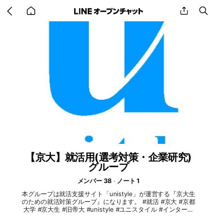
Go
share
se
back
to
home
【京大】就活用(選考対策・企業研究)
グループ
メンバー 38
ノート 1
本グループは就活支援サイト「unistyle」が運営する『京大生
のための就活対策グループ』になります。 #就活 #京大 #京都
大学 #京大生 #旧帝大 #unistyle #ユニスタイル #インターン