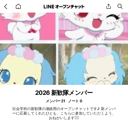
Go
share
se
back
to
home
2026 新歓隊メンバー
メンバー 21
ノート 0
社会学科の新歓隊の連絡用のオープンチャットです♪ 新メンバ
ーに応募してくれたひとも、こちらに参加していただくよう、
おねがいします🙇‍♀️