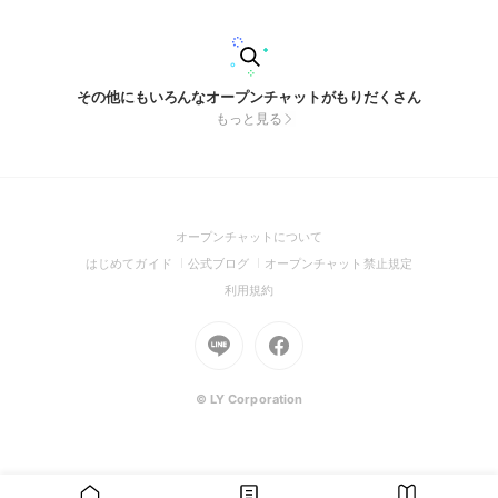
その他にもいろんなオープンチャットがもりだくさん
もっと見る
(Open
オープンチャットについて
in
(Open
(Open
(Open
はじめてガイド
公式ブログ
オープンチャット禁止規定
a
in
in
in
(Open
利用規約
new
a
a
a
in
window)
new
Go
new
Go
new
a
window)
to
window)
to
window)
new
Line
Facebook
window)
(Open
(Open
© LY Corporation
in
in
a
a
new
new
window)
window)